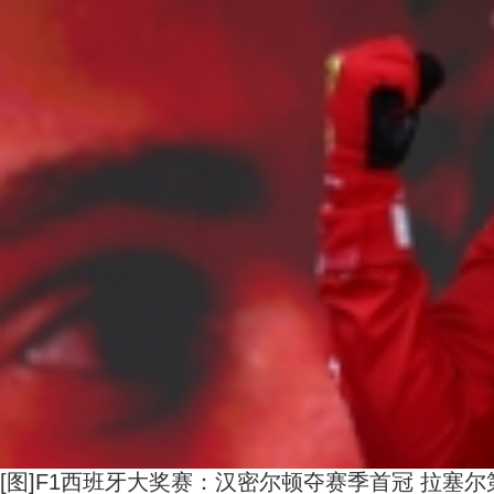
[图]F1西班牙大奖赛：汉密尔顿夺赛季首冠 拉塞尔