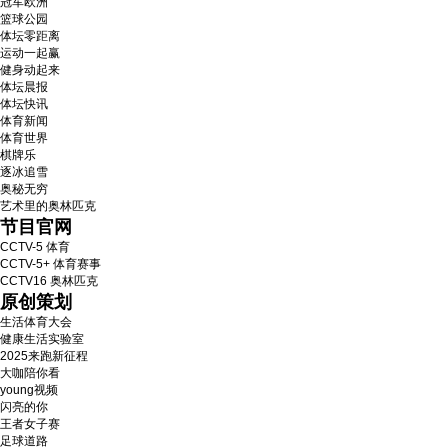
冠军欧洲
篮球公园
体坛零距离
运动一起赢
健身动起来
体坛晨报
体坛快讯
体育新闻
体育世界
棋牌乐
逐冰追雪
奥秘无穷
艺术里的奥林匹克
节目官网
CCTV-5 体育
CCTV-5+ 体育赛事
CCTV16 奥林匹克
原创策划
生活体育大会
健康生活实验室
2025来跑新征程
大咖陪你看
young视频
闪亮的你
王者女子赛
足球道路