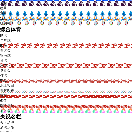
英超
德甲
意甲
亚冠
欧洲杯
综合体育
网球
乒乓球
田径
奥运会
羽毛球
台球
冰雪运动
冬奥会
排球
电竞
水上项目
奥林匹克
赛车
拳击
综合体育
全运会
央视名栏
天下足球
足球之夜