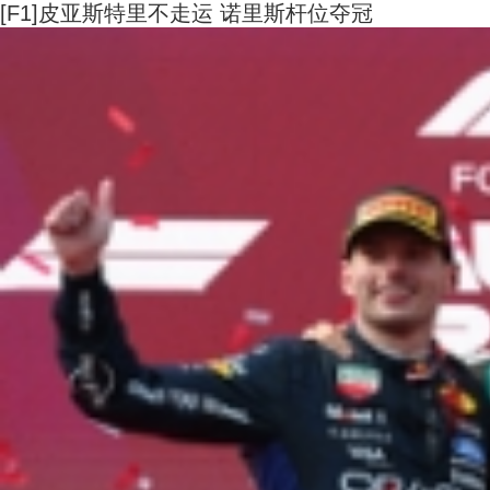
[F1]皮亚斯特里不走运 诺里斯杆位夺冠