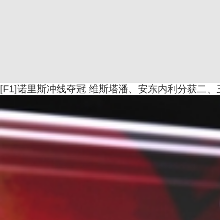
[F1]诺里斯冲线夺冠 维斯塔潘、安东内利分获二、