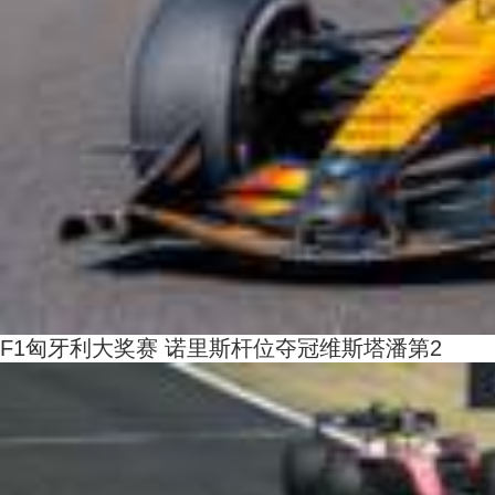
F1匈牙利大奖赛 诺里斯杆位夺冠维斯塔潘第2