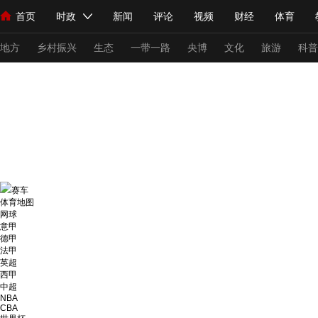
首页
时政
新闻
评论
视频
财经
体育
人民领袖习近平
直播
海外频道
片库
iPanda
栏目大全
联播+
English
中国领导人
节目单
Монгол
听音
央视快评
微视频
习式妙语
主持人
下
地方
乡村振兴
生态
一带一路
央博
文化
旅游
科普
总台春晚
网络春晚
共产党员网
秧纪录
纪录片网
新闻
国内
国际
评论
经济
军事
科技
法
人民领袖习近平
联播+
热解读
天天学习
习式妙语
赛车
体育地图
网球
视频
小央视频
小央直播
直播中国
熊猫频道
V
意甲
德甲
现场
前线
比划
快看
蓝海中国
新兵请入列
法甲
英超
西甲
体育
直播
竞猜
2026年世界杯
2026年冬奥会
中超
NBA
VIP会员
CCTV奥林匹克频道
生活体育大会
体育江湖
CBA