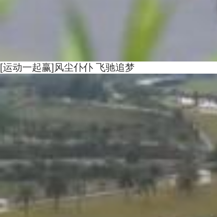
[运动一起赢]风尘仆仆 飞驰追梦