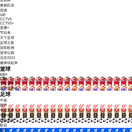
世界杯
奥林匹克
财经
教育
乡村振兴
生态环境
一带一路
央博
竞猜
VIP
CCTV5
大国智造
大国展会
大国保险
云顶对话
云起
超
CCTV5+
直播+
节目单
天下足球
足球之夜
冠军欧洲
篮球公园
北京2022
CCTV.节目官网
直播
节目单
栏目
片库
热播榜
健身动起来
篮球
NBA
CBA
中国篮球
篮球世界杯
足球
中超
西甲
中国足球
世界杯
国际足球
欧冠
法甲