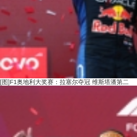
[图]F1奥地利大奖赛：拉塞尔夺冠 维斯塔潘第二