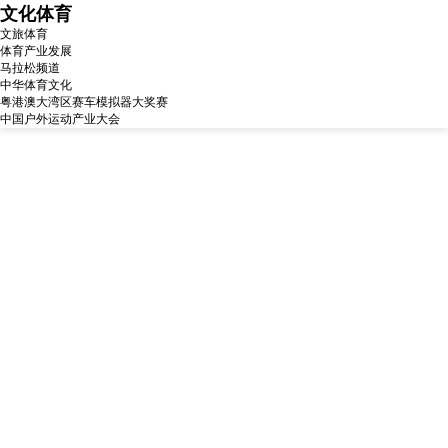
文化体育
文旅体育
体育产业发展
马拉松频道
中华体育文化
粤港澳大湾区赛车模拟器大奖赛
中国户外运动产业大会
体育