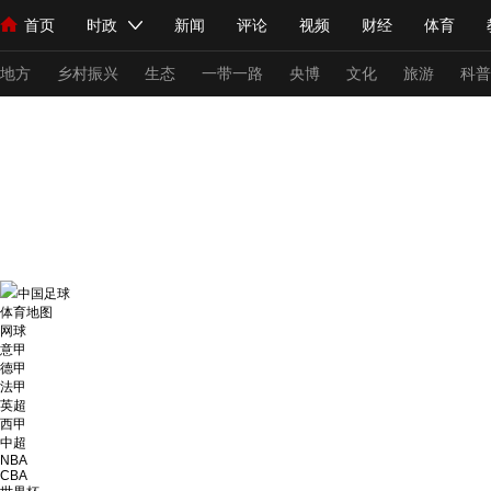
首页
时政
新闻
评论
视频
财经
体育
人民领袖习近平
直播
海外频道
片库
iPanda
栏目大全
联播+
English
中国领导人
节目单
Монгол
听音
央视快评
微视频
习式妙语
主持人
下
地方
乡村振兴
生态
一带一路
央博
文化
旅游
科普
总台春晚
网络春晚
共产党员网
秧纪录
纪录片网
新闻
国内
国际
评论
经济
军事
科技
法
人民领袖习近平
联播+
热解读
天天学习
习式妙语
中国足球
体育地图
网球
视频
小央视频
小央直播
直播中国
熊猫频道
V
意甲
德甲
现场
前线
比划
快看
蓝海中国
新兵请入列
法甲
英超
西甲
体育
直播
竞猜
2026年世界杯
2026年冬奥会
中超
NBA
VIP会员
CCTV奥林匹克频道
生活体育大会
体育江湖
CBA