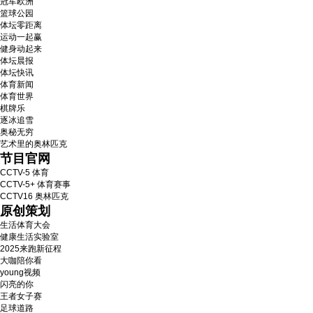
冠军欧洲
篮球公园
体坛零距离
运动一起赢
健身动起来
体坛晨报
体坛快讯
体育新闻
体育世界
棋牌乐
逐冰追雪
奥秘无穷
艺术里的奥林匹克
节目官网
CCTV-5 体育
CCTV-5+ 体育赛事
CCTV16 奥林匹克
原创策划
生活体育大会
健康生活实验室
2025来跑新征程
大咖陪你看
young视频
闪亮的你
王者女子赛
足球道路