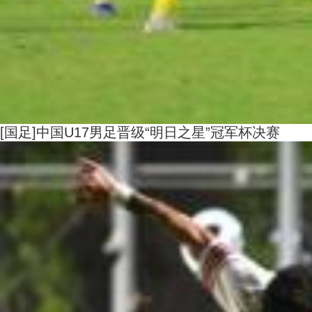
[国足]中国U17男足晋级“明日之星”冠军杯决赛