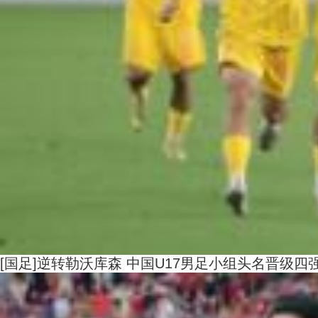
[国足]逆转勒沃库森 中国U17男足小组头名晋级四