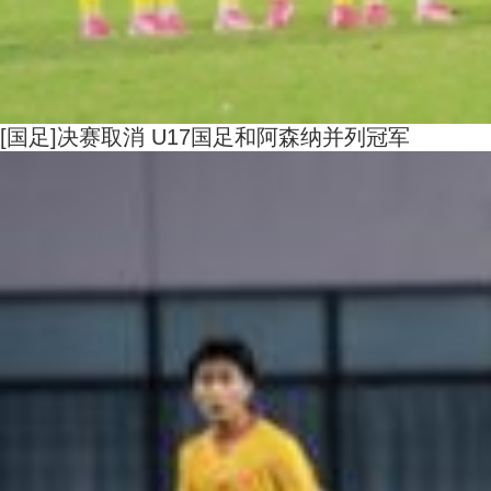
[国足]决赛取消 U17国足和阿森纳并列冠军