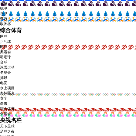
英超
德甲
意甲
亚冠
欧洲杯
综合体育
网球
乒乓球
田径
奥运会
羽毛球
台球
冰雪运动
冬奥会
排球
电竞
水上项目
奥林匹克
赛车
拳击
综合体育
全运会
央视名栏
天下足球
足球之夜