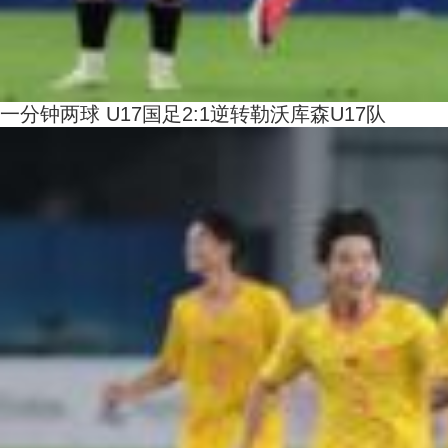
一分钟两球 U17国足2:1逆转勒沃库森U17队