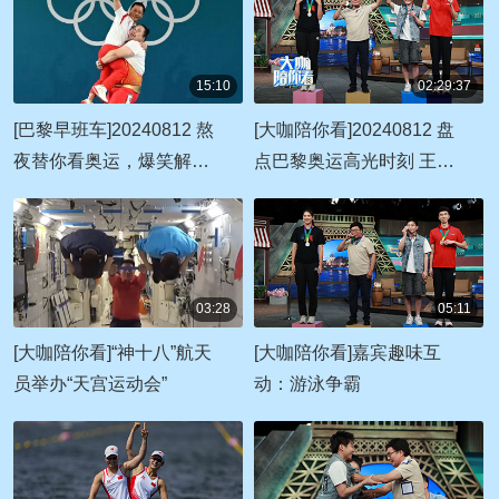
15:10
02:29:37
00:15:10
02:29:37
[巴黎早班车]20240812 熬
[大咖陪你看]20240812 盘
夜替你看奥运，爆笑解说
点巴黎奥运高光时刻 王禹
准时达！
表演“冠军魔术”
03:28
05:11
00:03:28
00:05:11
[大咖陪你看]“神十八”航天
[大咖陪你看]嘉宾趣味互
员举办“天宫运动会”
动：游泳争霸