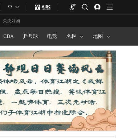
足球之夜
中
马拉松频道
中华体育文化
冠军欧洲
央央好物
中国户外运动产业大会
篮球公园
CBA
乒乓球
电竞
健身动起来
名栏
地图
合体育
亚冬会