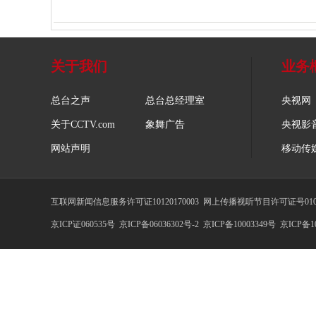
财经
教育
乡村振兴
生态环境
一带一路
大国智造
大国展会
大国保险
云顶对话
关于我们
业务
总台之声
总台总经理室
央视网
关于CCTV.com
象舞广告
央视影
CCTV.节目官网
直播
节目单
栏目
片库
网站声明
移动传
互联网新闻信息服务许可证10120170003
网上传播视听节目许可证号0102
京ICP证060535号
京ICP备06036302号-2
京ICP备10003349号
京ICP备10