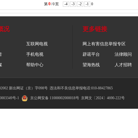
0
第
/
0
页
-4
-3
-2
-1
0
央博
非遗
文化
旅游
科普
健康
乐龄
阅读
云起
超级工厂
智敬中国
全民健康
颜选攻略
海洋
概况
更多链接
互联网电视
网上有害信息举报专区
音
手机电视
辟谣平台
法律顾问
热播榜
总台企业白名单
媒
帮助中心
望海热线
人才招聘
002 新出网证（京）字098号
违法和不良信息举报电话:010-88427865
003349号-1
京公网安备 11000002000018号
京网文〔2024〕4690-222号