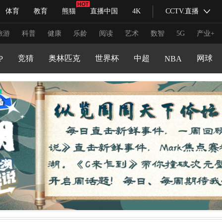
文化体育
体育
教育
熊猫
直播中国
4K
CCTV.直播
式妙语
主持人
下载央视影音
热解读
天天学习
程
大咖陪你看
文旅体育
体育产业发展
旅游
科普
健康
乐龄
阅读
艺术
数智
5G
产业+
足球道路
粤港澳大湾区赛车模拟器大奖赛
竞猜
奥林匹克
世界杯
中超
网球
P
NBA
纪录片网
国家大剧院
大型活动
科技
法治
文娱
人物
公益
图片
习式妙语
央视快评
央视网评
光华锐评
锋面
频道
VR/AR
4K专区
全景新闻
请入列
人生第一次
人生第二次
冬奥会
CBA
NBA
中超
国足
国际足球
网球
综
体育江湖
文化体育
冰雪道路
足球道路