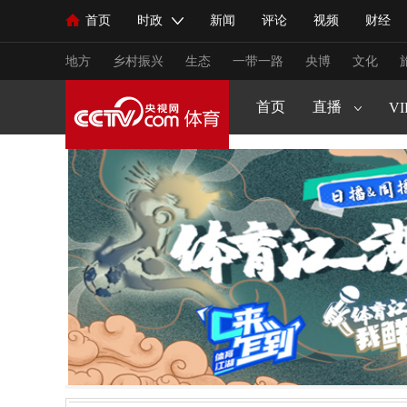
原创策划
CCTV5+
首页
时政
新闻
评论
视频
财经
人民领袖习近平
直播
海外频道
片库
iPanda
栏目大全
联播+
English
中国领导人
节目单
Монгол
听音
央视快评
微视频
习
生活体育大会
健康生活实验室
2025来跑新征
CCTV16
地方
乡村振兴
生态
一带一路
央博
文化
young视频
闪亮的你
王者女子赛
VIP高清
首页
直播
节目单
VI
总台春晚
网络春晚
共产党员网
秧纪录
新闻
国内
国际
评论
经济
军事
人民领袖习近平
联播+
热解读
天天学习
视频
小央视频
小央直播
直播中国
熊猫
现场
前线
比划
快看
蓝海中国
新兵
体育
直播
竞猜
2026年世界杯
2026年
VIP会员
CCTV奥林匹克频道
生活体育大会