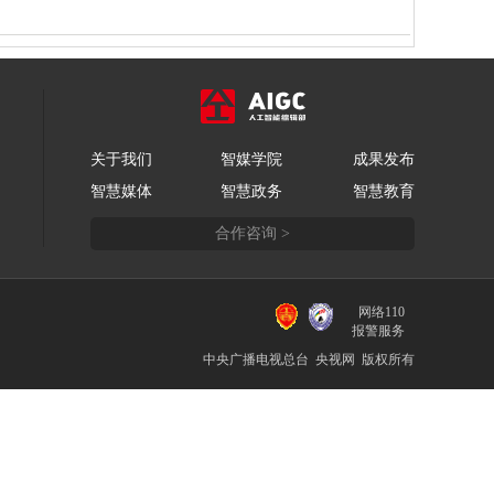
艺术
汽车
数智
5G
产业+
时尚
天气
才艺
网展
央央好物
关于我们
智媒学院
成果发布
智慧媒体
智慧政务
智慧教育
合作咨询 >
网络110
报警服务
中央广播电视总台 央视网 版权所有