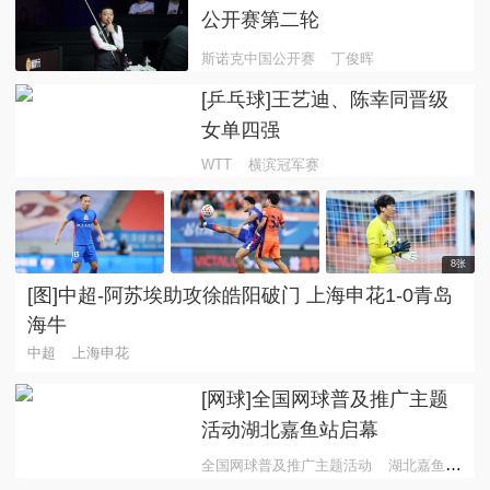
公开赛第二轮
斯诺克中国公开赛
丁俊晖
[乒乓球]王艺迪、陈幸同晋级
女单四强
WTT
横滨冠军赛
8张
[图]中超-阿苏埃助攻徐皓阳破门 上海申花1-0青岛
海牛
中超
上海申花
[网球]全国网球普及推广主题
活动湖北嘉鱼站启幕
全国网球普及推广主题活动
湖北嘉鱼站