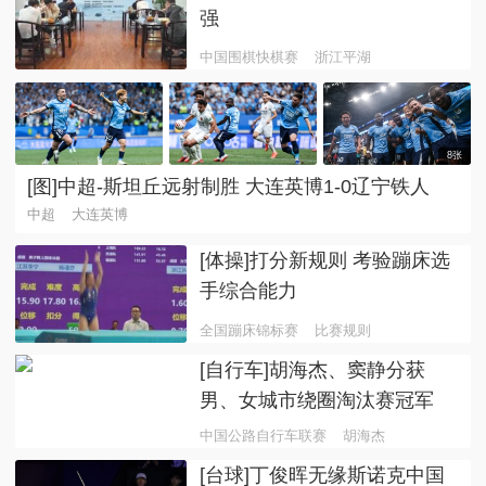
强
中国围棋快棋赛
浙江平湖
8张
[图]中超-斯坦丘远射制胜 大连英博1-0辽宁铁人
中超
大连英博
[体操]打分新规则 考验蹦床选
手综合能力
全国蹦床锦标赛
比赛规则
[自行车]胡海杰、窦静分获
男、女城市绕圈淘汰赛冠军
中国公路自行车联赛
胡海杰
[台球]丁俊晖无缘斯诺克中国