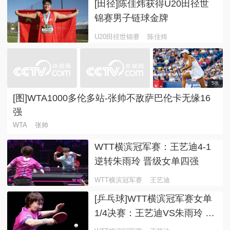
[田径]陈佳炜获得U20田径世
锦赛男子链球金牌
U20田径世锦赛
陈佳炜
5张
[图]WTA1000多伦多站-张帅不敌萨巴伦卡无缘16
强
WTA
张帅
WTT横滨冠军赛：王艺迪4-1
逆转朱雨玲 晋级女单四强
WTT横滨冠军赛
王艺迪
[乒乓球]WTT横滨冠军赛女单
1/4决赛：王艺迪VS朱雨玲 集
锦