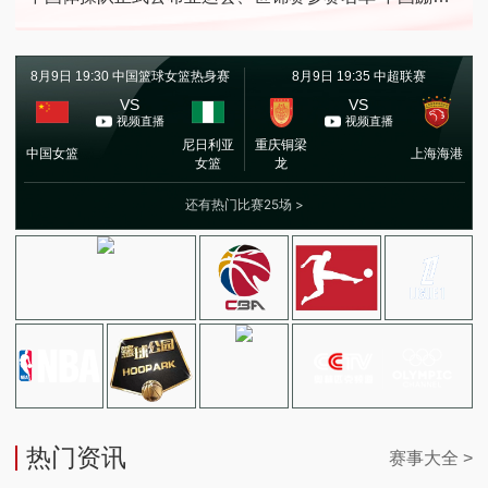
热门资讯
赛事大全 >