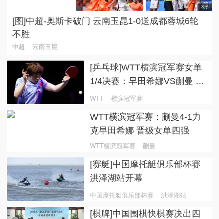
8张
[图]中超-奥斯卡破门 云南玉昆1-0送成都蓉城6轮
不胜
中超
云南玉昆
[乒乓球]WTT横滨冠军赛女单
1/4决赛：早田希娜VS蒯曼 集
锦
WTT
横滨冠军赛
WTT横滨冠军赛：蒯曼4-1力
克早田希娜 晋级女单四强
WTT横滨冠军赛
蒯曼
[赛艇]中国摩托艇俱乐部杯赛
洪泽湖站开幕
中国摩托艇俱乐部杯赛
洪泽湖站
[棋牌]中国围棋快棋赛决出四