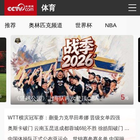
体育
推荐
奥林匹克频道
世界杯
NBA
CB
5
《篮球公园》上海队再次登顶CBA
/
6
WTT横滨冠军赛：蒯曼力克早田希娜 晋级女单四强
奥斯卡破门 云南玉昆送成都蓉城6轮不胜
徐皓阳破门 上海申花胜青岛海牛
中国体操队正式公布亚运会、世锦赛参赛名单
中国蹦床队备战亚运添信心