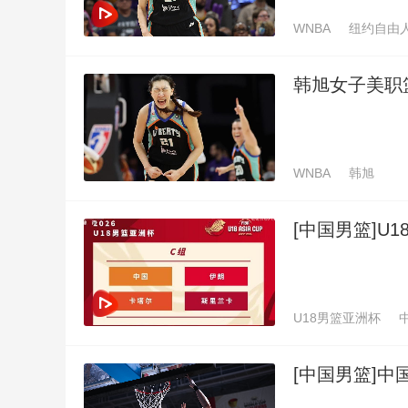
WNBA
纽约自由
韩旭女子美职
WNBA
韩旭
[中国男篮]U
U18男篮亚洲杯
[中国男篮]