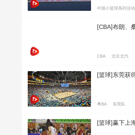
央视名栏
中国小篮球系列活动
财经
教育
乡村振兴
生态环境
一带一路
天下足球
足球之夜
冠军欧洲
大国智造
大国展会
大国保险
云顶对话
[CBA]布朗
体坛晨报
体坛快讯
体育新闻
艺术里的奥林匹克
CBA
北京北汽
CCTV.节目官网
直播
节目单
栏目
片库
原创策划
生活体育大会
健康生活实验室
2025来跑新征
[篮球]东莞获
young视频
闪亮的你
王者女子赛
粤BA
东莞队
[篮球]赢下上