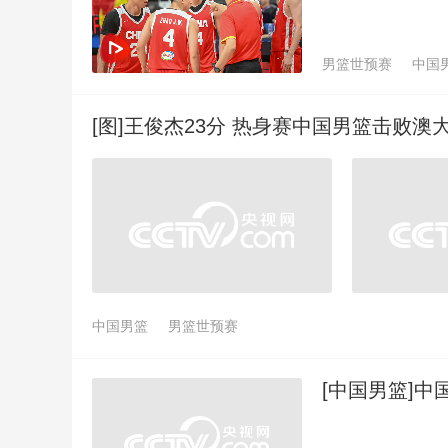
男篮世预赛
中国
[图]王俊杰23分 热身赛中国男篮击败澳
中国男篮
男篮世预赛
[中国男篮]