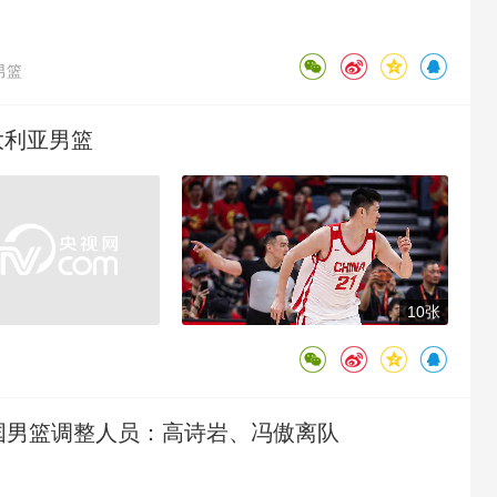
男篮
大利亚男篮
10张
中国男篮调整人员：高诗岩、冯傲离队