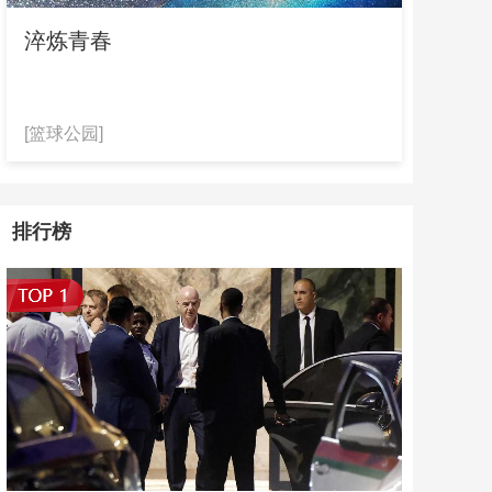
节目官网
艺术
汽车
数智
5G
产业+
淬炼青春
CCTV-5 体育
时尚
天气
才艺
网展
央央好物
CCTV-5+ 体育赛事
[篮球公园]
CCTV16 奥林匹克
排行榜
马拉松频道
中华体育文化
中国户外运动产业大会