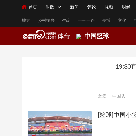
首页
时政
新闻
评论
视频
财经
人民领袖习近平
直播
海外频道
片库
iPanda
栏目大全
联播+
English
中国领导人
节目单
Монгол
听音
央视快评
微视频
习
地方
乡村振兴
生态
一带一路
央博
文化
中国篮球
总台春晚
网络春晚
共产党员网
秧纪录
CCTV5
CCTV5+
篮球
足球
19:
置顶
新闻
国内
国际
评论
经济
军事
直播+
NBA
中超
人民领袖习近平
联播+
热解读
天天学习
节目单
CBA
西甲
视频
小央视频
小央直播
直播中国
熊猫
女篮
中国队
中国篮球
中国足球
现场
前线
比划
快看
蓝海中国
新兵
篮球世界杯
世界杯
[篮球]中国
体育
直播
竞猜
2026年世界杯
2026
VIP会员
CCTV奥林匹克频道
生活体育大会