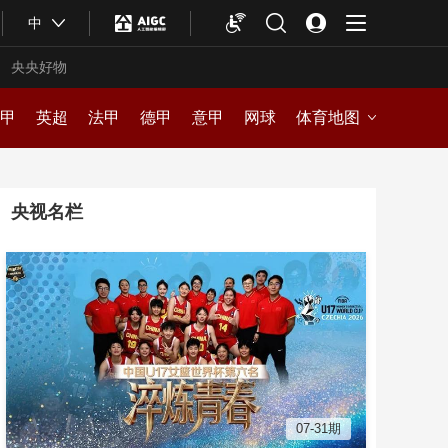
中
央央好物
甲
英超
法甲
德甲
意甲
网球
体育地图
天下足球
央视名栏
足球之夜
冠军欧洲
乒乓球
田径
奥运会
篮球公园
台球
冰雪运动
冬奥会
北京2022
电竞
水上项目
奥林匹克
健身动起来
拳击
综合体育
全运会
合体育
亚冬会
07-31期