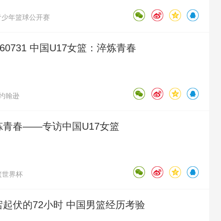
O青少年篮球公开赛
260731 中国U17女篮：淬炼青春
·约翰逊
炼青春——专访中国U17女篮
篮世界杯
宕起伏的72小时 中国男篮经历考验