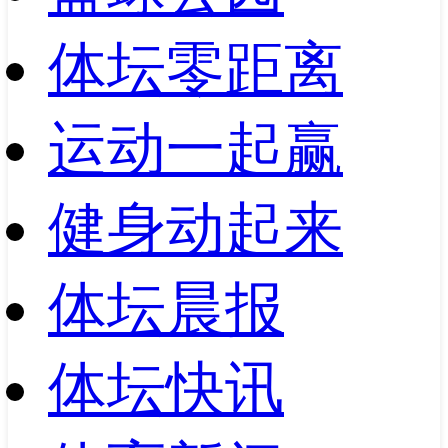
体坛零距离
运动一起赢
健身动起来
体坛晨报
体坛快讯