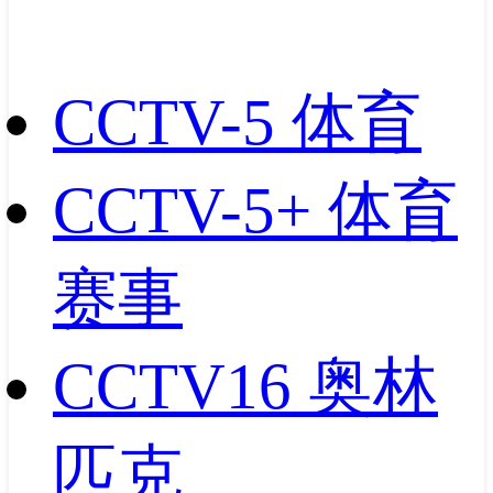
CCTV-5 体育
CCTV-5+ 体育
赛事
CCTV16 奥林
匹克