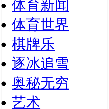
体育新闻
体育世界
棋牌乐
逐冰追雪
奥秘无穷
艺术