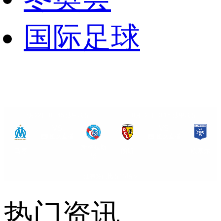
国际足球
热门资讯