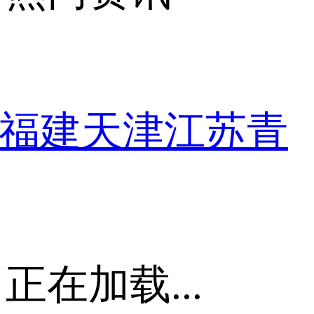
福建
天津
江苏
青
正在加载...