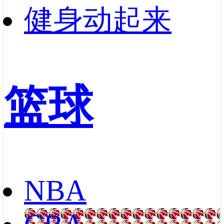
健身动起来
篮球
NBA