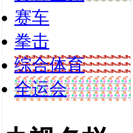
赛车
拳击
综合体育
全运会