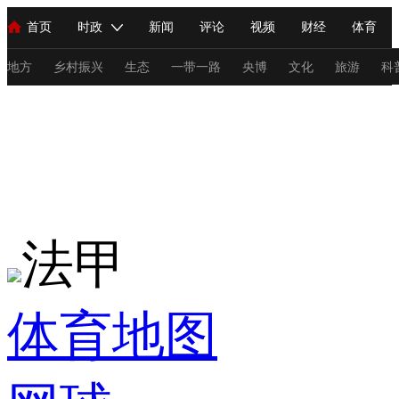
首页
时政
新闻
评论
视频
财经
体育
人民领袖习近平
直播
海外频道
片库
iPanda
栏目大全
联播+
English
中国领导人
节目单
Монгол
听音
央视快评
微视频
习式妙语
主持人
地方
乡村振兴
生态
一带一路
央博
文化
旅游
科
总台春晚
网络春晚
共产党员网
秧纪录
纪录片网
新闻
国内
国际
评论
经济
军事
科技
法
人民领袖习近平
联播+
热解读
天天学习
习式妙语
法甲
视频
小央视频
小央直播
直播中国
熊猫频道
V
现场
前线
比划
快看
蓝海中国
新兵请入列
体育地图
体育
直播
竞猜
2026年世界杯
2026年冬奥会
C
VIP会员
CCTV奥林匹克频道
生活体育大会
体育江湖