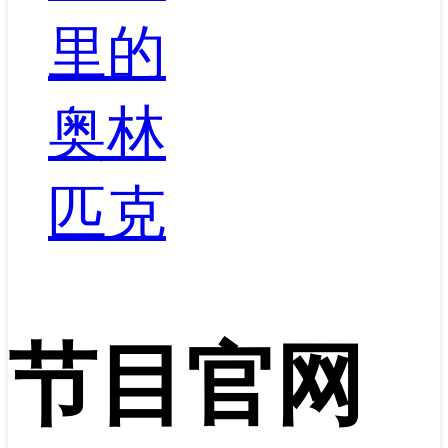
里的
奥林
匹克
节目官网