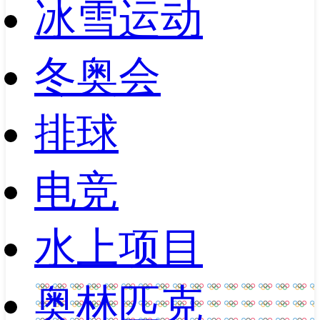
冰雪运动
冬奥会
排球
电竞
水上项目
奥林匹克