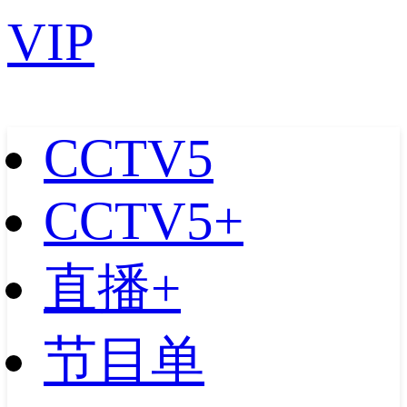
VIP
CCTV5
CCTV5+
直播+
节目单