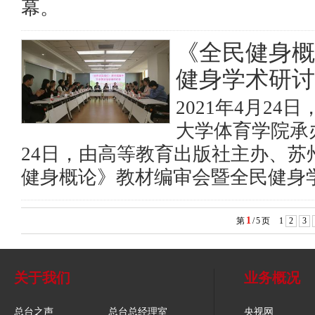
幕。
《全民健身概
健身学术研讨
2021年4月2
大学体育学院承办
24日，由高等教育出版社主办、苏
健身概论》教材编审会暨全民健身
1
第
/
5
页
1
2
3
关于我们
业务概况
总台之声
总台总经理室
央视网