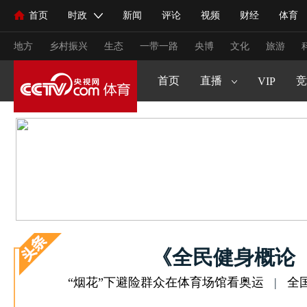
原创策划
CCTV5+
首页
时政
新闻
评论
视频
财经
体育
人民领袖习近平
直播
海外频道
片库
iPanda
栏目大全
联播+
English
中国领导人
节目单
Монгол
听音
央视快评
微视频
习式妙语
主持人
生活体育大会
健康生活实验室
2025来跑新征程
CCTV16
大咖
地方
乡村振兴
生态
一带一路
央博
文化
旅游
young视频
闪亮的你
王者女子赛
VIP高清
足球
首页
直播
节目单
竞
VIP
总台春晚
网络春晚
共产党员网
秧纪录
纪录片
新闻
国内
国际
评论
经济
军事
科技
人民领袖习近平
联播+
热解读
天天学习
习式妙
视频
小央视频
小央直播
直播中国
熊猫频道
现场
前线
比划
快看
蓝海中国
新兵请入列
《全民健身概论
体育
直播
竞猜
2026年世界杯
2026年冬奥会
“烟花”下避险群众在体育场馆看奥运
|
全
VIP会员
CCTV奥林匹克频道
生活体育大会
体育江