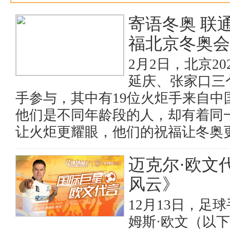
财经
教育
乡村振兴
生态环境
一带一路
央
寄语冬奥 联
大国智造
大国展会
大国保险
云顶对话
云起
福北京冬奥会
2月2日，北京2
延庆、张家口三个
手参与，其中有19位火炬手来自中
CCTV.节目官网
直播
节目单
栏目
片库
热
他们是不同年龄段的人，却有着同
让火炬更耀眼，他们的祝福让冬奥
迈克尔·欧文
风云》
12月13日，足
姆斯·欧文（以