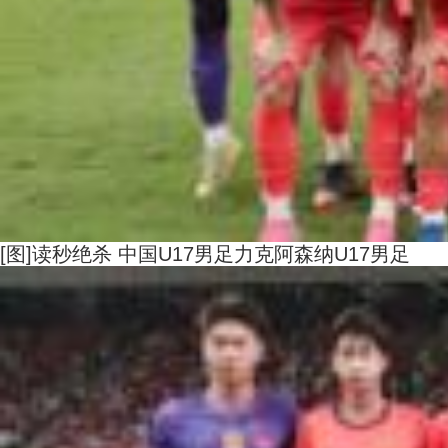
[图]读秒绝杀 中国U17男足力克阿森纳U17男足