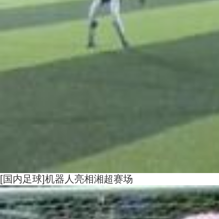
[国内足球]机器人亮相湘超赛场