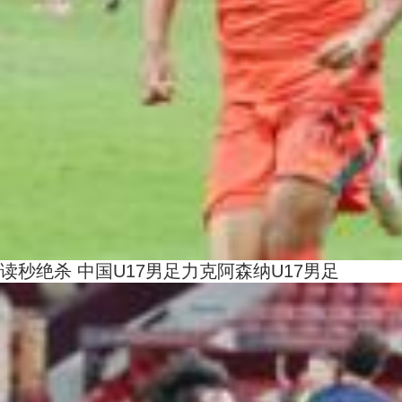
读秒绝杀 中国U17男足力克阿森纳U17男足