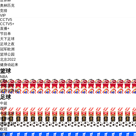
世界杯
奥林匹克
财经
教育
乡村振兴
生态环境
一带一路
央博
竞猜
VIP
CCTV5
大国智造
大国展会
大国保险
云顶对话
云起
超
CCTV5+
直播+
节目单
天下足球
足球之夜
冠军欧洲
篮球公园
北京2022
CCTV.节目官网
直播
节目单
栏目
片库
热播榜
健身动起来
篮球
NBA
CBA
中国篮球
篮球世界杯
足球
中超
西甲
中国足球
世界杯
国际足球
欧冠
法甲