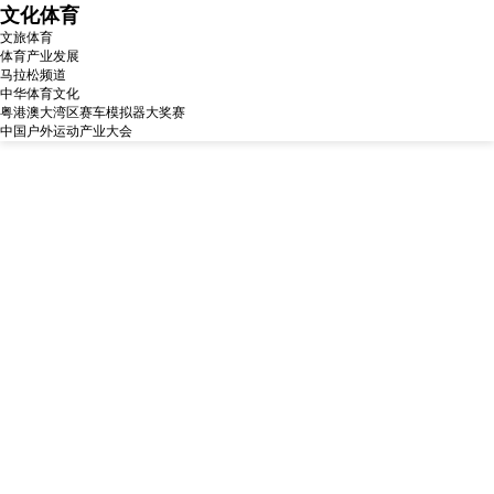
文化体育
文旅体育
体育产业发展
马拉松频道
中华体育文化
粤港澳大湾区赛车模拟器大奖赛
中国户外运动产业大会
体育