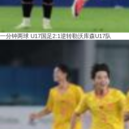
一分钟两球 U17国足2:1逆转勒沃库森U17队