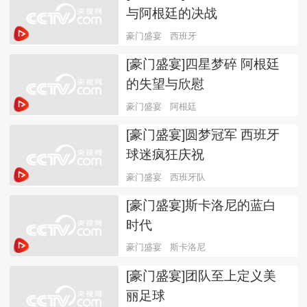
与阿根廷的决战
豪门盛宴
西班牙
[豪门盛宴]四星梦碎 阿根廷
的失望与欣慰
豪门盛宴
阿根廷
[豪门盛宴]圆梦冠军 西班牙
球迷疯狂庆祝
豪门盛宴
西班牙队
[豪门盛宴]斯卡洛尼的蓝白
时代
豪门盛宴
斯卡洛尼
[豪门盛宴]团队至上定义美
丽足球