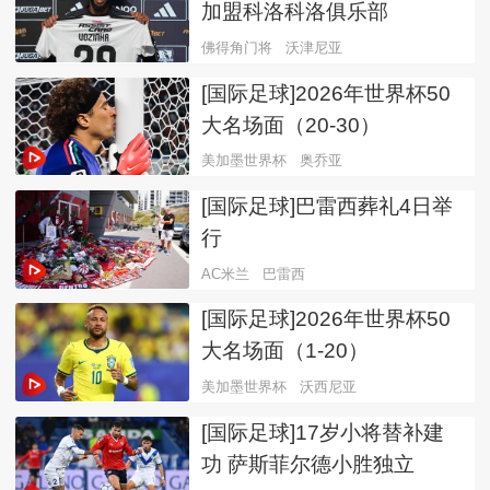
加盟科洛科洛俱乐部
佛得角门将
沃津尼亚
[国际足球]2026年世界杯50
大名场面（20-30）
美加墨世界杯
奥乔亚
[国际足球]巴雷西葬礼4日举
行
AC米兰
巴雷西‌
[国际足球]2026年世界杯50
大名场面（1-20）
美加墨世界杯
沃西尼亚
[国际足球]17岁小将替补建
功 萨斯菲尔德小胜独立