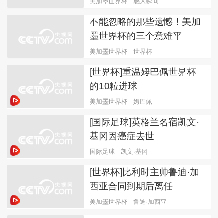
美加墨世界杯
感人瞬间
不能忽略的那些遗憾！美加
墨世界杯的三个意难平
美加墨世界杯
世界杯
[世界杯]重温姆巴佩世界杯
的10粒进球
美加墨世界杯
姆巴佩
[国际足球]英格兰名宿凯文·
基冈因癌症去世
国际足球
凯文·基冈
[世界杯]比利时主帅鲁迪·加
西亚合同到期后离任
美加墨世界杯
鲁迪·加西亚