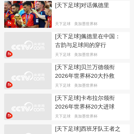
[天下足球]对话佩德里
天下足球
美加墨世界杯
[天下足球]佩德里在中国：
古韵与足球间的穿行
天下足球
美加墨世界杯
[天下足球]贝兰万德领衔
2026年世界杯20大扑救
天下足球
美加墨世界杯
[天下足球]卡布拉尔领衔
2026年世界杯20大进球
天下足球
美加墨世界杯
[天下足球]西班牙队王者之