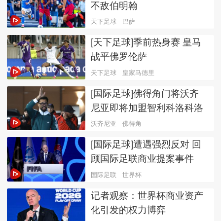
不敌伯明翰
天下足球
巴萨
[天下足球]季前热身赛 皇马
战平佛罗伦萨
天下足球
皇家马德里
[国际足球]佛得角门将沃齐
尼亚即将加盟智利科洛科洛
沃齐尼亚
佛得角
[国际足球]遭遇强烈反对 回
顾国际足联商业提案事件
国际足联
世界杯
记者观察：世界杯商业资产
化引发的权力博弈