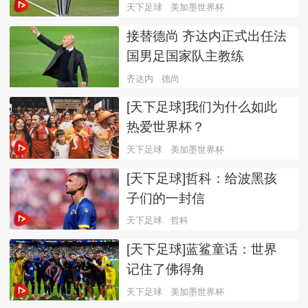
天下足球
美加墨世界杯
接替德尚 齐达内正式出任法
国男足国家队主教练
齐达内
德尚
[天下足球]我们为什么如此
热爱世界杯？
天下足球
美加墨世界杯
[天下足球]哲科：给波黑孩
子们的一封信
天下足球
哲科
[天下足球]蓝鲨童话：世界
记住了佛得角
天下足球
美加墨世界杯