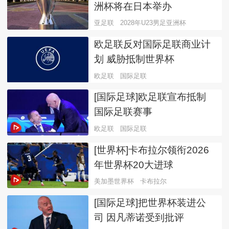
洲杯将在日本举办
亚足联
2028年U23男足亚洲杯
欧足联反对国际足联商业计
划 威胁抵制世界杯
欧足联
国际足联
[国际足球]欧足联宣布抵制
国际足联赛事
欧足联
国际足联
[世界杯]卡布拉尔领衔2026
年世界杯20大进球
美加墨世界杯
卡布拉尔
[国际足球]把世界杯装进公
司 因凡蒂诺受到批评