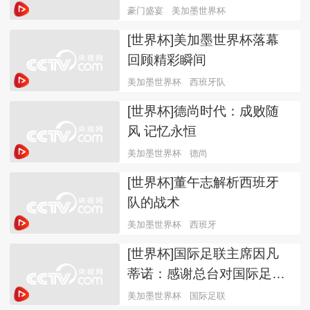
豪门盛宴
美加墨世界杯
[世界杯]美加墨世界杯落幕
回顾精彩瞬间
美加墨世界杯
西班牙队
[世界杯]德尚时代：成败随
风 记忆永恒
美加墨世界杯
德尚
[世界杯]董午志解析西班牙
队的战术
美加墨世界杯
西班牙
[世界杯]国际足联主席因凡
蒂诺：感谢总台对国际足联
的支持
美加墨世界杯
国际足联