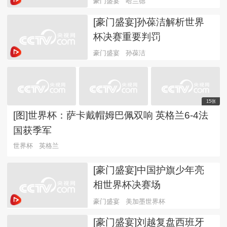
豪门盛宴
哈兰德
[豪门盛宴]孙葆洁解析世界
杯决赛重要判罚
豪门盛宴
孙葆洁
15张
[图]世界杯：萨卡戴帽姆巴佩双响 英格兰6-4法
国获季军
世界杯
英格兰
[豪门盛宴]中国护旗少年亮
相世界杯决赛场
豪门盛宴
美加墨世界杯
[豪门盛宴]刘越复盘西班牙