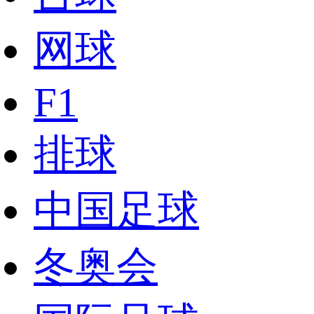
网球
F1
排球
中国足球
冬奥会