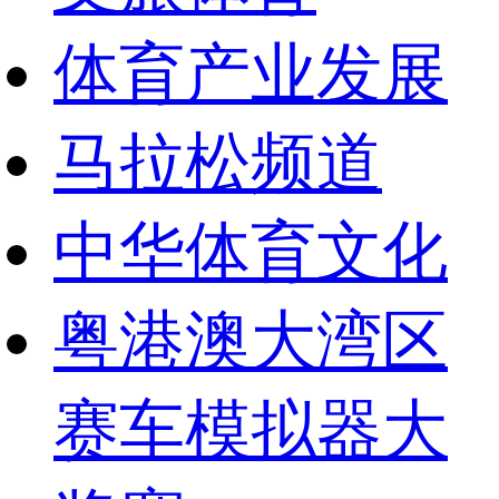
体育产业发展
马拉松频道
中华体育文化
粤港澳大湾区
赛车模拟器大