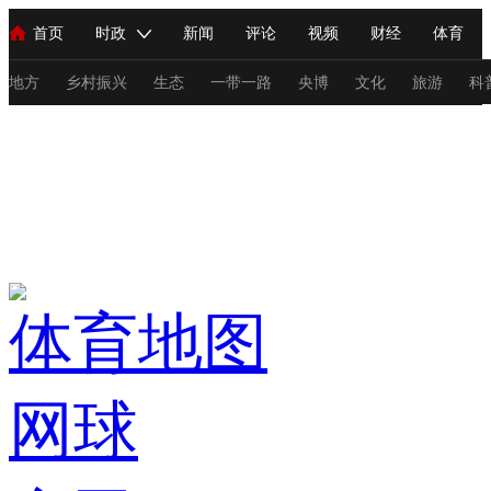
首页
时政
新闻
评论
视频
财经
体育
人民领袖习近平
直播
海外频道
片库
iPanda
栏目大全
联播+
English
中国领导人
节目单
Монгол
听音
央视快评
微视频
习式妙语
主持人
地方
乡村振兴
生态
一带一路
央博
文化
旅游
科
总台春晚
网络春晚
共产党员网
秧纪录
纪录片网
新闻
国内
国际
评论
经济
军事
科技
法
人民领袖习近平
联播+
热解读
天天学习
习式妙语
体育地图
视频
小央视频
小央直播
直播中国
熊猫频道
V
现场
前线
比划
快看
蓝海中国
新兵请入列
网球
体育
直播
竞猜
2026年世界杯
2026年冬奥会
C
VIP会员
CCTV奥林匹克频道
生活体育大会
体育江湖