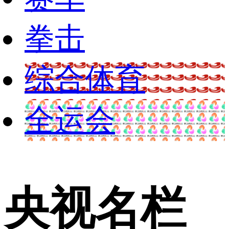
拳击
综合体育
全运会
央视名栏