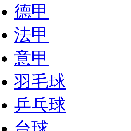
德甲
法甲
意甲
羽毛球
乒乓球
台球