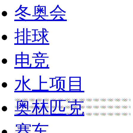
冬奥会
排球
电竞
水上项目
奥林匹克
赛车