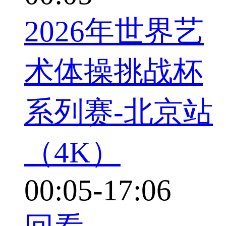
2026年世界艺
术体操挑战杯
系列赛-北京站
（4K）
00:05-17:06