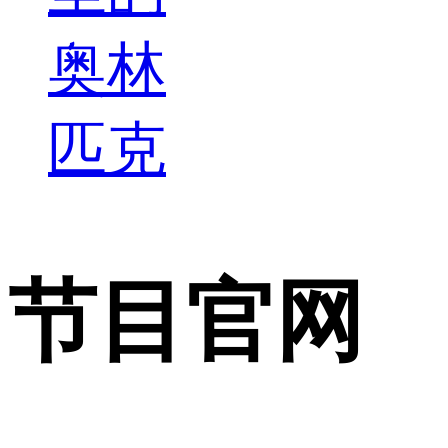
奥林
匹克
节目官网