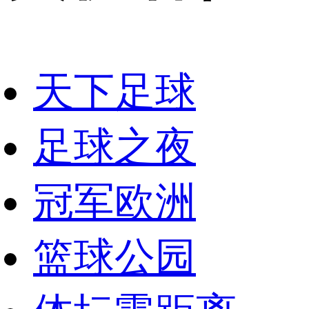
天下足球
足球之夜
冠军欧洲
篮球公园