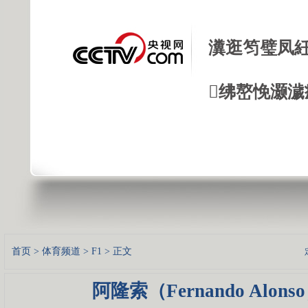
瀵逛笉璧凤紝
绋嶅悗灏濊
首页
>
体育频道
>
F1
> 正文
阿隆索（Fernando Alons