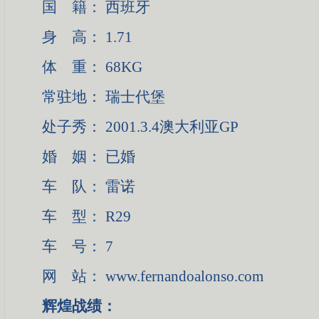
国 籍： 西班牙
身 高： 1.71
体 重： 68KG
常驻地： 瑞士代堡
处子秀： 2001.3.4澳大利亚GP
婚 姻： 已婚
车 队： 雷诺
车 型： R29
车 号： 7
网 站： www.fernandoalonso.com
辉煌战绩：