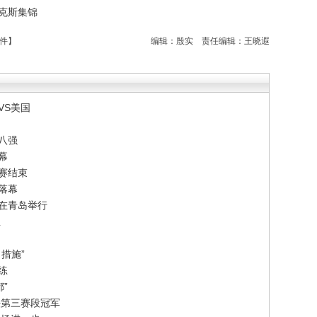
拜克斯集锦
件
】
编辑：殷实
责任编辑：王晓遐
VS美国
八强
幕
赛结束
落幕
赛在青岛举行
想
措施”
练
”
法第三赛段冠军