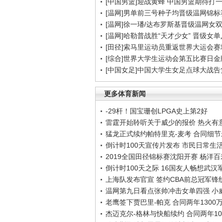
[中国男篮]迎战黄蜂 中国男篮期待打
[温网]男单前三号种子均晋级温网锦标
[温网]徐一璠/达布罗斯基晋级温网女
[温网]哈勒普战胜“天才少女” 晋级女
[田径]索马里运动员重返世界大运会赛
[综合]世界大学生运动会第五比赛日金
[中国女足]中国大学生女足点球大战
更多体育新闻
-29杆！国宝珊创LPGA史上第2好
雷霆开始聆听关于威少的报价 热火有
猛龙正式续约帕特里克-麦考 合同细
倒计时100天宣传片发布 市民日常生
2019全国田径锦标赛沈阳开赛 杨洋
倒计时100天之际 16国友人畅想武汉
上海队发布官宣 签约CBA前总冠军锋
温网第九日看点张帅冲击女单四强 小
老鹰签下贾巴里-帕克 合同两年1300
杰迈克尔-格林与快船续约 合同两年10