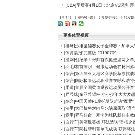
[CBA]季后赛4月1日：北京VS深圳 
【
打印
】【
举报/纠错
】【
复制链接
】【
转发邮
更多体育视频
[排球]沙排世锦赛女子金牌赛：加拿大
[体育晨报]完整版 20190709
[温网]创纪录！张帅首次挺进温网女单
[羽毛球]首届职工健康运动会在扬州落
[综合]第四届亚太地区商学院草原挑战
[综合]国际极限运动职业赛在呼和浩特
[柔道]首届全国柔道退役运动员公开
[乒乓球]东亚希望杯 小小少年大大梦
[综合]中国天荣F1摩托艇队难逃“魔咒”
[法甲]大巴黎将对内马尔缺席采取“适当
[意甲]罗马任命丰塞卡为球队新任主教
[自行车]美酒敬英雄 环法造访“香槟之都
[自行车]阿拉菲利普单飞成功 获得环