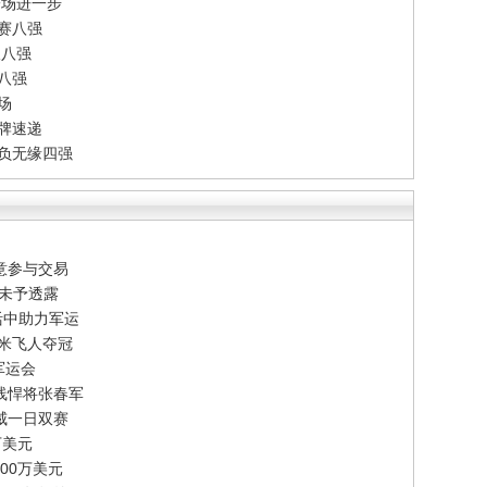
一场进一步
赛八强
双八强
单八强
场
牌速递
告负无缘四强
意参与交易
节未予透露
活中助力军运
百米飞人夺冠
军运会
线悍将张春军
威一日双赛
万美元
00万美元