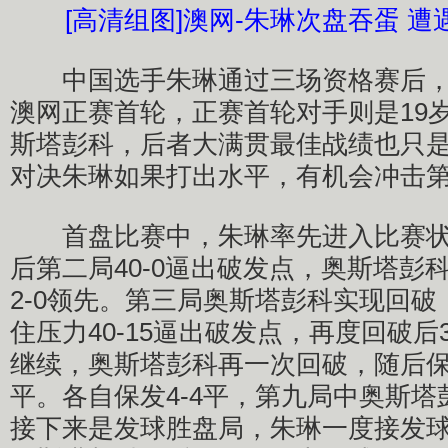
[高清组图]澳网-朱琳次盘吞蛋 
中国选手朱琳通过三场资格赛后，
澳网正赛首轮，正赛首轮对手则是19
斯塔彭科，后者大满贯最佳战绩也只
对决朱琳如果打出水平，有机会冲击
首盘比赛中，朱琳率先进入比赛状
后第二局40-0逼出破发点，奥斯塔彭
2-0领先。第三局奥斯塔彭科实现回
住压力40-15逼出破发点，再度回破后
继续，奥斯塔彭科再一次回破，随后保
平。各自保发4-4平，第九局中奥斯塔
接下来是发球胜盘局，朱琳一度接发