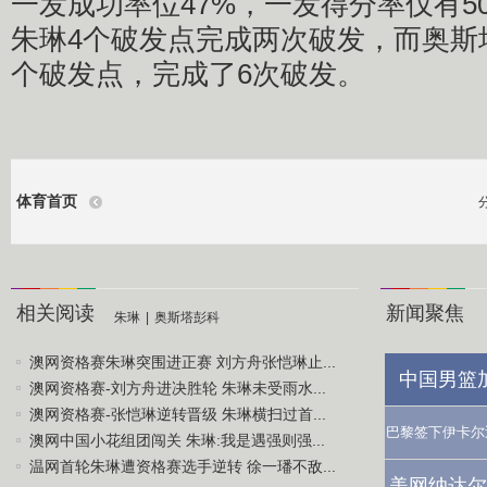
一发成功率位47%，一发得分率仅有5
朱琳4个破发点完成两次破发，而奥斯
个破发点，完成了6次破发。
体育首页
相关阅读
新闻聚焦
朱琳
|
奥斯塔彭科
澳网资格赛朱琳突围进正赛 刘方舟张恺琳止...
中国男篮
澳网资格赛-刘方舟进决胜轮 朱琳未受雨水...
澳网资格赛-张恺琳逆转晋级 朱琳横扫过首...
巴黎签下伊卡尔
澳网中国小花组团闯关 朱琳:我是遇强则强...
温网首轮朱琳遭资格赛选手逆转 徐一璠不敌...
美网纳达尔