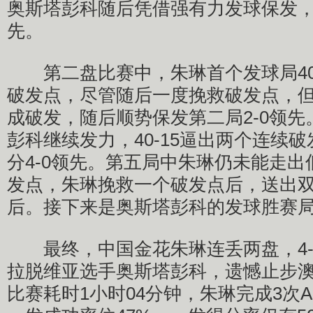
奥斯塔彭科随后凭借强有力发球保发，6
先。
第二盘比赛中，朱琳首个发球局40-
破发点，尽管随后一度挽救破发点，
成破发，随后顺势保发第二局2-0领
彭科继续发力，40-15逼出两个连续
分4-0领先。第五局中朱琳仍未能走出低
发点，朱琳挽救一个破发点后，送出双
后。接下来是奥斯塔彭科的发球胜赛
最终，中国金花朱琳连丢两盘，4-6/0
拉脱维亚选手奥斯塔彭科，遗憾止步
比赛耗时1小时04分钟，朱琳完成3次A