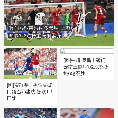
[图]中超-莱昂纳多双响 上海
海港3-2逆转重庆铜梁龙
[图]中超-奥斯卡破门
云南玉昆1-0送成都蓉
城6轮不胜
[图]友谊赛：姆伯莫破
门姆巴耶建功 曼联1-1
巴黎