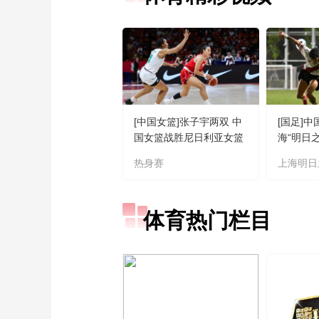
[中国女篮]张子宇两双 中
[国足]中
国女篮战胜尼日利亚女篮
海“明日
热身赛
上海明日
体育热门栏目