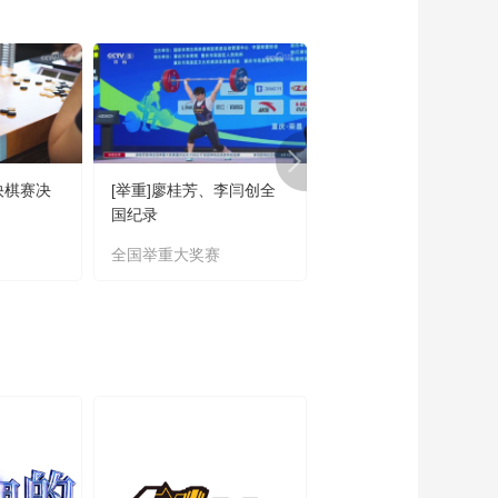
00:02:15
[NBA]詹姆斯独揽35分
湖人力克灰熊
00:02:37
[NBA]字母哥狂轰59分
雄鹿加时逆转活塞
00:02:55
快棋赛决
[举重]廖桂芳、李闫创全
[乒乓球]陈垣宇、向鹏
[NBA]文班亚马单场50
国纪录
缘男单八强
分 马刺力擒奇才
全国举重大奖赛
WTT
00:01:59
[NBA]拒绝19分逆转
火箭险胜快船
00:02:16
[NBA]布伦森绝杀未果
公牛击败尼克斯
00:02:32
[NBA]塔图姆独得36分
绿衫军大胜篮网