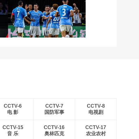
加时惜败活塞
00:02:32
[NBA]魔术主场大胜黄
张
[图]向鹏3-1西多伦科 晋级
蜂 迎来三连胜
WTT横滨冠军赛16强
00:02:06
[NBA]奥孔武补篮准绝
杀 老鹰险胜凯尔特人
[图]中超-姜至鹏破门韦斯
00:02:32
利建功 深圳新鹏城2-0铜
[NBA]NBA杯11月13
梁龙
日：独行侠VS勇士
01:32:29
[NBA]NBA杯11月13
日：独行侠VS勇士 集
锦
00:05:10
CCTV-6
CCTV-7
CCTV-8
电 影
国防军事
电视剧
[NBA]NBA杯11月13
日：独行侠VS勇士 欧
文集锦
CCTV-15
CCTV-16
CCTV-17
00:01:06
音 乐
奥林匹克
农业农村
[NBA]NBA杯11月13