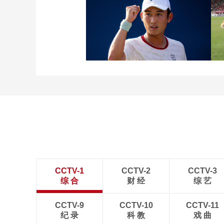
[图]张玉宁传射达万双响
北京国安4-0深圳新鹏城
[图]商竣程2-1卢布列夫 晋
级蒙特利尔站男单第三轮
CCTV-1
CCTV-2
CCTV-3
综 合
财 经
综 艺
CCTV-9
CCTV-10
CCTV-11
纪 录
科 教
戏 曲