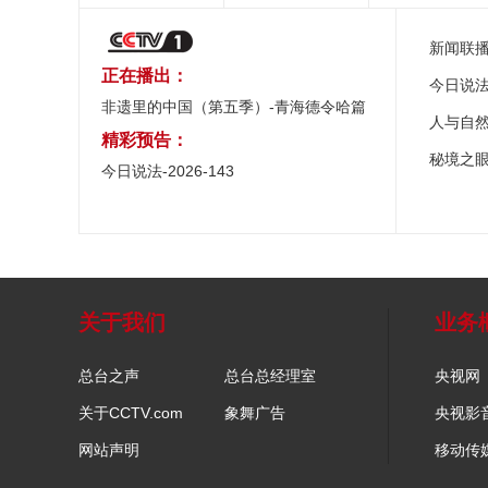
新闻联
正在播出：
今日说
非遗里的中国（第五季）-青海德令哈篇
人与自
精彩预告：
秘境之
今日说法-2026-143
关于我们
业务
总台之声
总台总经理室
央视网
关于CCTV.com
象舞广告
央视影
网站声明
移动传