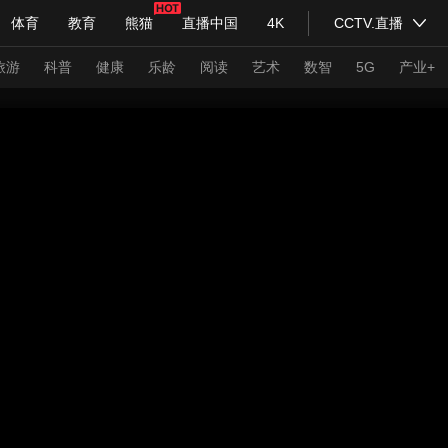
体育
教育
熊猫
直播中国
4K
CCTV.直播
式妙语
主持人
下载央视影音
热解读
天天学习
旅游
科普
健康
乐龄
阅读
艺术
数智
5G
产业+
纪录片网
国家大剧院
大型活动
科技
法治
文娱
人物
公益
图片
习式妙语
央视快评
央视网评
光华锐评
锋面
频道
VR/AR
4K专区
全景新闻
请入列
人生第一次
人生第二次
年冬奥会
CBA
NBA
中超
国足
国际足球
网球
综
体育江湖
文化体育
冰雪道路
足球道路