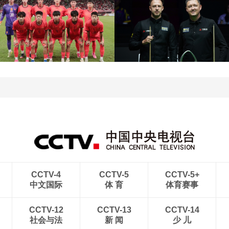
[图]王艺迪3-1胜郑怡静 晋
级WTT横滨冠军赛女单8
[图]WTA1000多伦多站-
强
帅不敌萨巴伦卡无缘16强
[图]特鲁姆普战胜威尔逊
[图]读秒绝杀 中国U17男
获得斯诺克上海大师赛冠
足力克阿森纳U17男足
军
CCTV-4
CCTV-5
CCTV-5+
中文国际
体 育
体育赛事
CCTV-12
CCTV-13
CCTV-14
社会与法
新 闻
少 儿