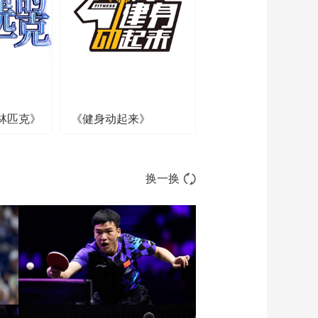
00:01:59
[NBA]雷霆大胜奏凯 送
鹈鹕六连败
00:02:23
[NBA]哈利伯顿准3双
魔术4分险胜步行者
林匹克》
《健身动起来》
00:02:15
[NBA]开拓者战胜森林
狼 结束三连败
00:02:12
换一换
[NBA]布克31分 太阳
客场击败爵士
00:02:17
[NBA]利拉德缺阵 雄鹿
主场力克猛龙
00:02:14
[NBA]希罗40分 热火