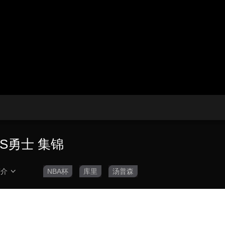
央博
非遗
文化
旅游
科普
健康
乐龄
阅读
云起
超级工厂
智敬中国
全民健康
颜选攻略
海洋
热播榜
总台企业白名单
VS勇士 集锦
简介
NBA杯
库里
汤普森