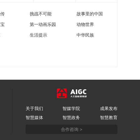
日：独行侠VS勇士 东
契奇集锦
流传
挑战不可能
故事里的中国
00:01:18
[NBA]库里连续虚晃 撤
家宝
第一动画乐园
动物世界
步三分做出“晚安”庆祝
苑
生活提示
中华民族
00:00:24
[NBA]库里持球单打 突
破防守右手挑篮拿下
两分
00:00:17
[NBA]NBA杯11月13
日：独行侠VS勇士 汤
普森集锦
00:01:09
[NBA]NBA杯11月13
日：独行侠VS勇士 库
里集锦
关于我们
智媒学院
成果发布
00:01:39
智慧媒体
智慧政务
智慧教育
[NBA]东契奇持球推进
倚着防守抛投打成2+1
合作咨询 >
00:00:28