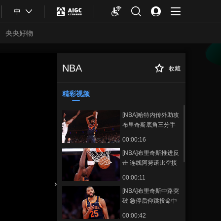
中
央央好物
NBA
收藏
[NBA]NBA杯11月
正在播放
13日：独行侠VS勇士 集锦
精彩视频
[NBA]哈特内传外助攻
布里奇斯底角三分手
起刀落
00:00:16
[NBA]布里奇斯推进反
击 连线阿努诺比空接
暴扣
00:00:11
[NBA]布里奇斯中路突
合体育
亚冬会
破 急停后仰跳投命中
00:00:42