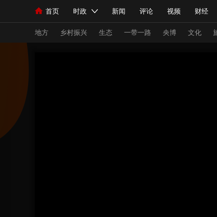
首页
时政
新闻
评论
视频
财经
人民领袖习近平
直播
海外频道
片库
iPanda
栏目大全
联播+
English
中国领导人
节目单
Монгол
听音
央视快评
微视频
习
地方
乡村振兴
生态
一带一路
央博
文化
总台春晚
网络春晚
共产党员网
秧纪录
新闻
国内
国际
评论
经济
军事
人民领袖习近平
联播+
热解读
天天学习
视频
小央视频
小央直播
直播中国
熊猫
现场
前线
比划
快看
蓝海中国
新兵
体育
直播
竞猜
2026年世界杯
2026
VIP会员
CCTV奥林匹克频道
生活体育大会