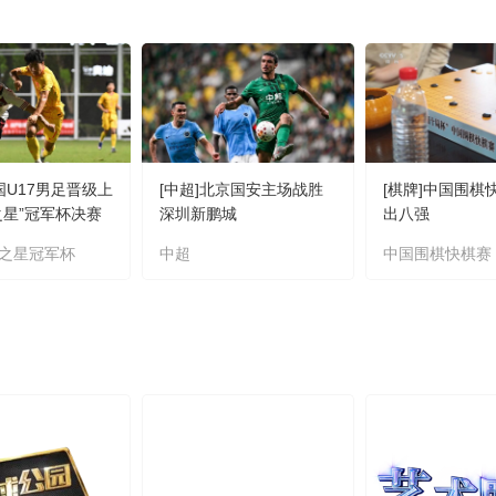
国U17男足晋级上
[中超]北京国安主场战胜
[棋牌]中国围棋
之星”冠军杯决赛
深圳新鹏城
出八强
之星冠军杯
中超
中国围棋快棋赛