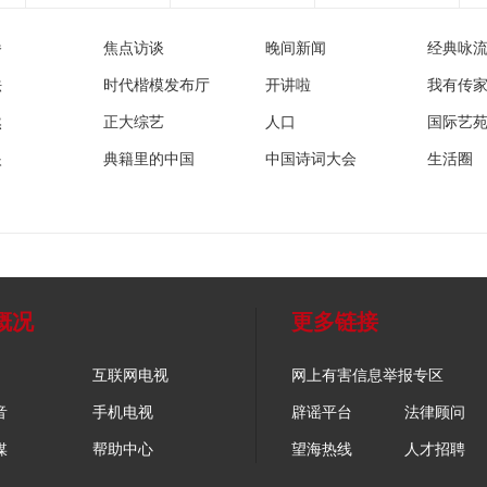
播
焦点访谈
晚间新闻
经典咏
法
时代楷模发布厅
开讲啦
我有传
然
正大综艺
人口
国际艺
眼
典籍里的中国
中国诗词大会
生活圈
概况
更多链接
互联网电视
网上有害信息举报专区
音
手机电视
辟谣平台
法律顾问
媒
帮助中心
望海热线
人才招聘