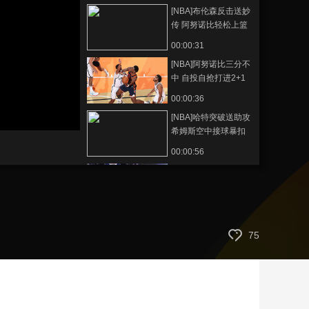
[NBA]布伦森反击送妙
艺术
汽车
数智
5G
产业+
传 阿努诺比轻松上篮
时尚
天气
才艺
网展
央央好物
00:00:31
[NBA]阿努诺比三分不
中 自投自抢打进2+1
00:00:36
[NBA]哈特突破送助攻
希姆斯空中接球暴扣
00:00:56
[NBA]科林斯扣篮准绝
杀 爵士险胜独行侠
00:02:23
[NBA]福克斯状态火热
75
国王主场胜太阳
00:02:11
[NBA]夏普爆砍33分
开拓者送森林狼三连
败