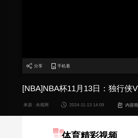
财经
教育
乡村振兴
生态环境
一带一路
大国智造
大国展会
大国保险
云顶对话
CCTV.节目官网
直播
节目单
栏目
片库
分享
手机看
[NBA]NBA杯11月13日：独行侠
来源 : 央视网
2024-11-13 14:09
内容
体育精彩视频