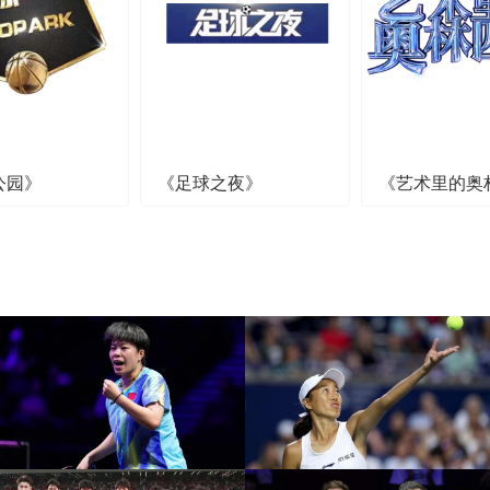
公园》
《足球之夜》
《艺术里的奥