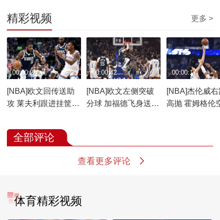
精彩视频
更多 >
00:00:26
00:00:42
00:00:17
[NBA]欧文回传送助
[NBA]欧文左侧突破
[NBA]杰伦威
攻 莱夫利跟进挂筐暴
分球 加福德飞身送暴
高抛 霍姆格伦
扣
扣
篮
全部评论
查看更多评论
体育精彩视频