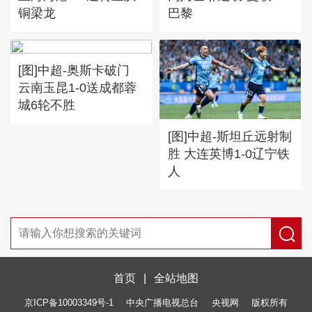
铜梁龙
巴黎
[图]中超-奥斯卡破门
云南玉昆1-0送成都蓉
城6轮不胜
[图]中超-斯坦丘远射制
胜 大连英博1-0辽宁铁
人
首页
|
全站地图
京ICP备10003349号-1
中央广播电视总台
央视网
版权所有