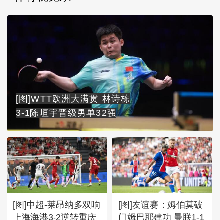
[图]WTT欧洲大满贯 林诗栋
3-1陈垣宇晋级男单32强
[图]中超-莱昂纳多双响
[图]友谊赛：姆伯莫破
上海海港3-2逆转重庆
门姆巴耶建功 曼联1-1