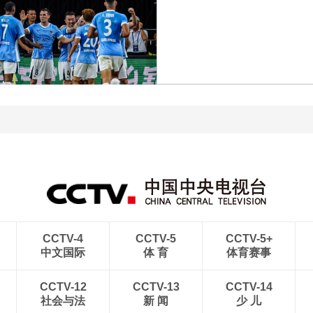
[图]向鹏3-1西多伦科 晋级
[图]商竣程2-1卢布列夫 
WTT横滨冠军赛16强
级蒙特利尔站男单第三轮
[图]中超-姜至鹏破门韦斯
[图]中超-热菲尼奥双响 辽
利建功 深圳新鹏城2-0铜
宁铁人3-1送上海申花三
梁龙
败
CCTV-4
CCTV-5
CCTV-5+
中文国际
体 育
体育赛事
CCTV-12
CCTV-13
CCTV-14
社会与法
新 闻
少 儿