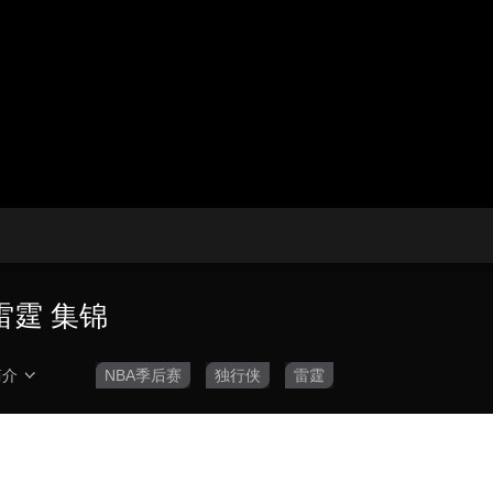
央博
非遗
文化
旅游
科普
健康
乐龄
阅读
云起
超级工厂
智敬中国
全民健康
颜选攻略
海洋
热播榜
总台企业白名单
雷霆 集锦
简介
NBA季后赛
独行侠
雷霆