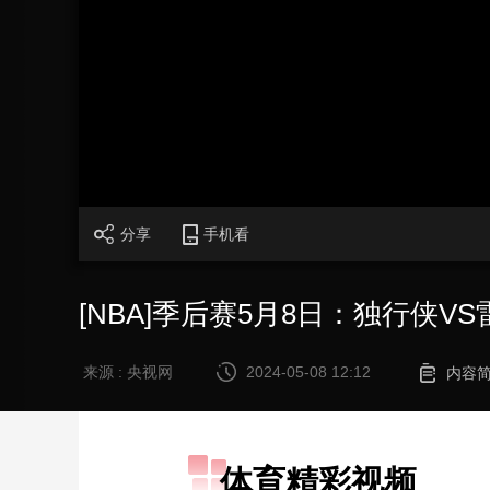
财经
教育
乡村振兴
生态环境
一带一路
大国智造
大国展会
大国保险
云顶对话
CCTV.节目官网
直播
节目单
栏目
片库
分享
手机看
[NBA]季后赛5月8日：独行侠VS
来源 : 央视网
2024-05-08 12:12
内容
体育精彩视频