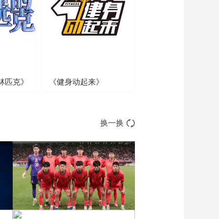
00:00:15
[NBA]东契奇29+10 独
行侠战胜雷霆
00:02:50
[NBA]米切尔29+8 骑
士战胜凯尔特人
林匹克》
《健身动起来》
00:02:08
[NBA]布伦森29分 尼
克斯逆转步行者
00:04:03
换一换
[NBA]双探花碾压 凯尔
特人大胜骑士先拔头
筹
00:02:01
[NBA]季后赛5月8日：
独行侠VS雷霆
01:32:03
[NBA]季后赛5月8日：