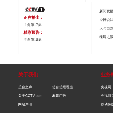
新闻联
正在播出：
今日说
主角第17集
人与自
精彩预告：
秘境之
主角第18集
关于我们
业务
总台之声
总台总经理室
央视网
关于CCTV.com
象舞广告
央视影
网站声明
移动传