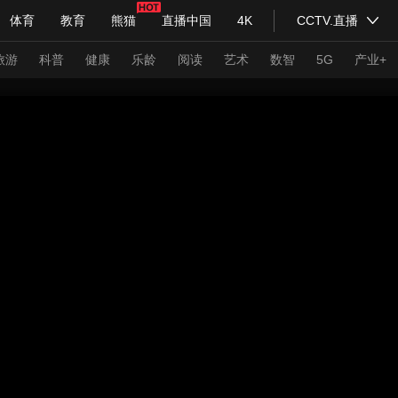
体育
教育
熊猫
直播中国
4K
CCTV.直播
式妙语
主持人
下载央视影音
热解读
天天学习
旅游
科普
健康
乐龄
阅读
艺术
数智
5G
产业+
纪录片网
国家大剧院
大型活动
科技
法治
文娱
人物
公益
图片
习式妙语
央视快评
央视网评
光华锐评
锋面
频道
VR/AR
4K专区
全景新闻
请入列
人生第一次
人生第二次
年冬奥会
CBA
NBA
中超
国足
国际足球
网球
综
体育江湖
文化体育
冰雪道路
足球道路