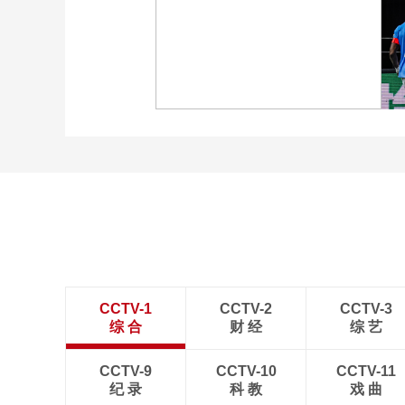
[图]WTA1000多伦多站-张
帅不敌萨巴伦卡无缘16强
[图]特鲁姆普战胜威尔逊
获得斯诺克上海大师赛冠
军
CCTV-1
CCTV-2
CCTV-3
综 合
财 经
综 艺
CCTV-9
CCTV-10
CCTV-11
纪 录
科 教
戏 曲