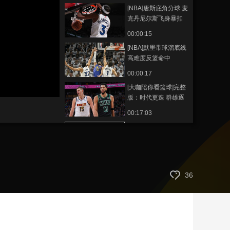
[NBA]唐斯底角分球 麦
艺术
汽车
数智
5G
产业+
克丹尼尔斯飞身暴扣
时尚
天气
才艺
网展
央央好物
00:00:15
[NBA]默里带球溜底线
高难度反篮命中
00:00:17
[大咖陪你看篮球]完整
版：时代更迭 群雄逐
鹿
00:17:03
[大咖陪你看篮球]“绿衫
军”一骑绝尘剑指23冠
00:02:25
[大咖陪你看篮球]魔术
36
队：东部新贵异军突
起
00:01:39
[大咖陪你看篮球]卫冕
冠军掘金队常规赛发
挥在线