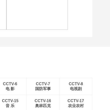
独行侠VS雷霆 欧文集
锦
00:01:35
[NBA]季后赛5月8日：
晋
[图]读秒绝杀 中国U17男
独行侠VS雷霆 霍姆格
足力克阿森纳U17男足
伦集锦
00:01:22
[NBA]季后赛5月8日：
独行侠VS雷霆 亚历山
大集锦
00:01:35
连
[图]中超-彭欣力建功 青岛
[NBA]季后赛5月8日：
西海岸2-0十人青岛海牛
独行侠VS雷霆 东契奇
集锦
00:01:36
[NBA]季后赛5月8日：
独行侠VS雷霆 集锦
00:02:28
CCTV-6
CCTV-7
CCTV-8
电 影
国防军事
电视剧
[NBA]无解！欧文急停
三分压哨命中
CCTV-15
CCTV-16
CCTV-17
00:00:23
音 乐
奥林匹克
农业农村
[NBA]雷霆断球反击 威