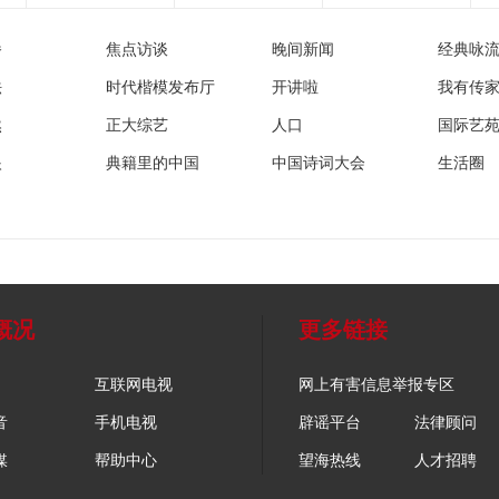
播
焦点访谈
晚间新闻
经典咏
法
时代楷模发布厅
开讲啦
我有传
然
正大综艺
人口
国际艺
眼
典籍里的中国
中国诗词大会
生活圈
概况
更多链接
互联网电视
网上有害信息举报专区
音
手机电视
辟谣平台
法律顾问
媒
帮助中心
望海热线
人才招聘