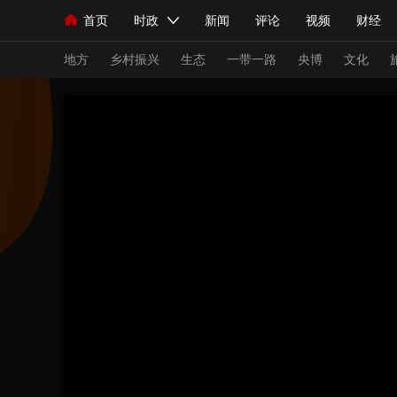
首页
时政
新闻
评论
视频
财经
人民领袖习近平
直播
海外频道
片库
iPanda
栏目大全
联播+
English
中国领导人
节目单
Монгол
听音
央视快评
微视频
习
地方
乡村振兴
生态
一带一路
央博
文化
总台春晚
网络春晚
共产党员网
秧纪录
新闻
国内
国际
评论
经济
军事
人民领袖习近平
联播+
热解读
天天学习
视频
小央视频
小央直播
直播中国
熊猫
现场
前线
比划
快看
蓝海中国
新兵
体育
直播
竞猜
2026年世界杯
2026
VIP会员
CCTV奥林匹克频道
生活体育大会