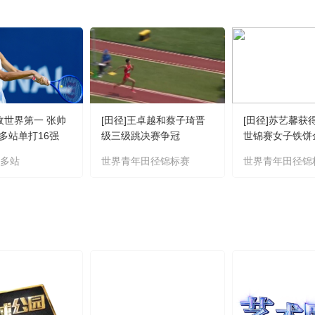
不敌世界第一 张帅
[田径]王卓越和蔡子琦晋
[田径]苏艺馨获
多站单打16强
级三级跳决赛争冠
世锦赛女子铁饼
伦多站
世界青年田径锦标赛
世界青年田径锦