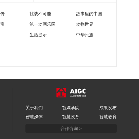
廉姆斯一马平川飞身
暴扣
流传
挑战不可能
故事里的中国
00:00:11
[NBA]欧文火力全开 追
家宝
第一动画乐园
动物世界
身三分手起刀落
苑
生活提示
中华民族
00:00:23
[NBA]东契奇假投真传
助加福德飞身暴扣
00:00:27
[NBA]琼斯无心插柳 接
欧文高抛跟进暴扣
00:00:13
[NBA]霍姆格伦强突加
福德 梦幻脚步勾手命
中
关于我们
智媒学院
成果发布
00:00:09
智慧媒体
智慧政务
智慧教育
[NBA]华莱士反击不中
霍姆格伦跟进补扣得
合作咨询 >
手
00:00:09