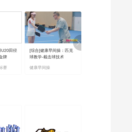
00:02:03
[大咖陪你看篮球]快船
把“跌宕起伏”演绎到极
致
00:02:52
[大咖陪你看篮球]时光
印记：掘金西决开门
红
00:05:24
得U20田径
[综合]健康早间操：匹克
[自行车]2026兵团第六
[NBA]默里持球借掩护
金牌
球教学-截击球技术
奇台农场第二届公路自
三分出手应声入网
车挑战赛成功举办
标赛
健康早间操
公路自行车挑战赛
00:00:16
[NBA]爱德华兹击地妙
传 戈贝尔双手炸扣
00:00:17
[NBA]约基奇妙传篮下
戈登轻松扣篮得手
00:00:15
[NBA]爱德华兹回传弧
顶 唐斯三分一箭穿心