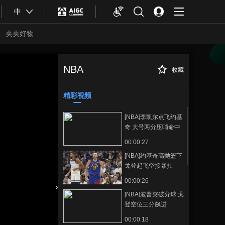
中
央央好物
NBA
收藏
[NBA]季后赛5月8
正在播放
日：独行侠VS雷霆 集锦
精彩视频
[NBA]李凯尔点飞约基
奇 大号两分压哨命中
00:00:27
[NBA]约基奇高抛篮下
戈登起飞空接暴扣
00:00:26
[NBA]波普突破分球 戈
合体育
亚冬会
登空位三分飙进
00:00:18