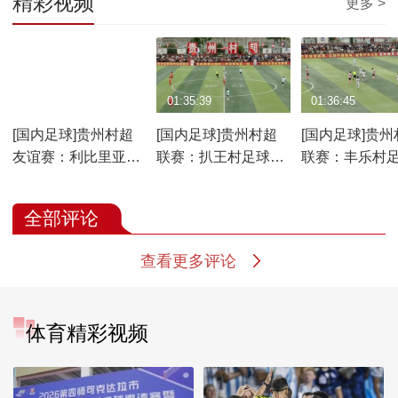
精彩视频
更多 >
01:36:21
01:35:39
01:36:45
[国内足球]贵州村超
[国内足球]贵州村超
[国内足球]贵州
友谊赛：利比里亚社
联赛：扒王村足球队
联赛：丰乐村
联队VS辽宁东港草莓
VS平地村足球队
VS车江二村足
队
全部评论
查看更多评论
体育精彩视频