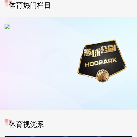
体育热门栏目
体育视觉系