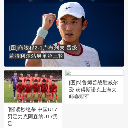
[图]商竣程2-1卢布列夫 晋级
蒙特利尔站男单第三轮
[图]特鲁姆普战胜威尔
逊 获得斯诺克上海大
师赛冠军
[图]读秒绝杀 中国U17
男足力克阿森纳U17男
足