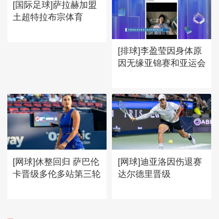
[国际足球]萨拉赫加盟
土超特拉布宗体育
[排球]李盈莹因身体原
因无缘亚锦赛和亚运会
[网球]休整回归 萨巴伦
[网球]迪亚洛因伤退赛
卡晋级多伦多站第三轮
达尔德里晋级