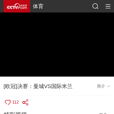
体育
[欧冠]决赛：曼城VS国际米兰
简介
112