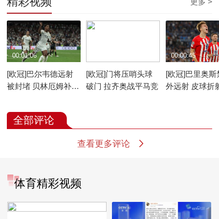
精彩视频
更多 >
00:01:06
00:01:52
00:00:45
[欧冠]巴尔韦德远射
[欧冠]门将压哨头球
[欧冠]巴里奥斯
被封堵 贝林厄姆补射
破门 拉齐奥战平马竞
外远射 皮球折
绝杀
全部评论
查看更多评论
体育精彩视频