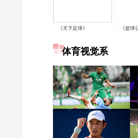
《天下足球》
《篮球
体育视觉系
[图]张玉宁传射达万双响