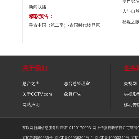
今日说
新闻联播
人与自
精彩预告：
秘境之
寻古中国（第二季）-古国时代铸鼎原
关于我们
业务
总台之声
总台总经理室
央视网
关于CCTV.com
象舞广告
央视影
网站声明
移动传
互联网新闻信息服务许可证10120170003
网上传播视听节目许可证号01
京ICP证060535号
京ICP备06036302号-2
京ICP备10003349号
京IC