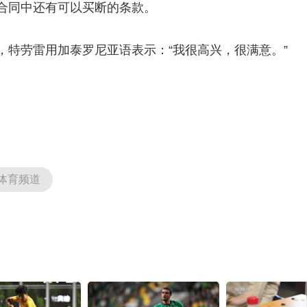
同中还有可以买断的条款。
央博
非遗
文化
旅游
科普
健康
乐龄
阅读
云起
超级工厂
智敬中国
全民健康
颜选攻略
海洋
劳雷用加泰罗尼亚语表示：“我很高兴，很满意。”
热播榜
总台企业白名单
体育频道