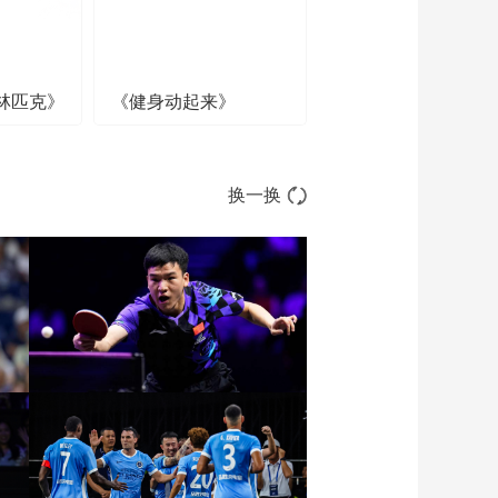
林匹克》
《健身动起来》
换一换
张
[图]向鹏3-1西多伦科 晋级