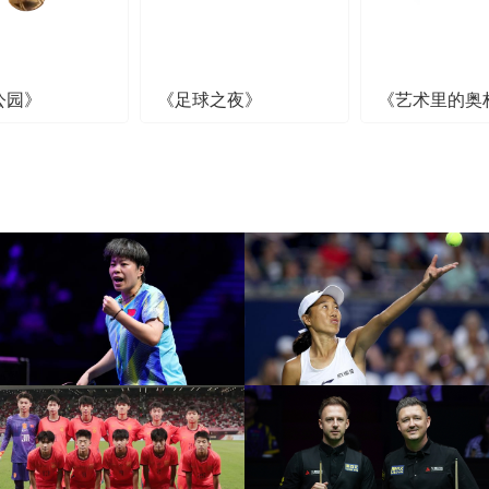
公园》
《足球之夜》
《艺术里的奥
[图]王艺迪3-1胜郑怡静 晋
级WTT横滨冠军赛女单8
[图]WTA1000多伦多站-