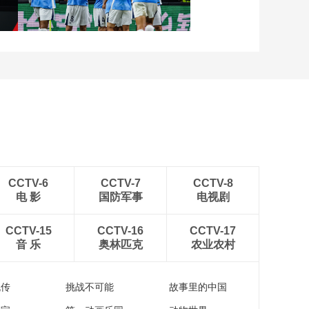
WTT横滨冠军赛16强
[图]中超-姜至鹏破门韦斯
利建功 深圳新鹏城2-0铜
梁龙
CCTV-6
CCTV-7
CCTV-8
电 影
国防军事
电视剧
CCTV-15
CCTV-16
CCTV-17
音 乐
奥林匹克
农业农村
流传
挑战不可能
故事里的中国