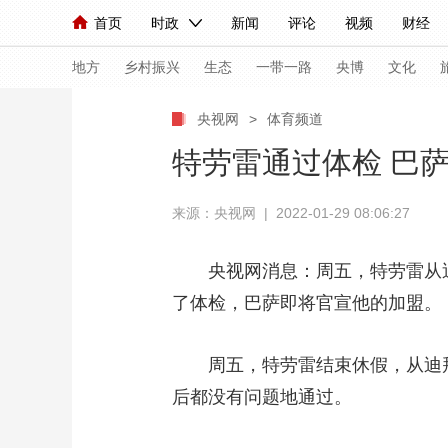
首页
时政
新闻
评论
视频
财经
人民领袖习近平
直播
海外频道
片库
iPanda
栏目大全
联播+
English
中国领导人
节目单
Монгол
听音
央视快评
微视频
习
地方
乡村振兴
生态
一带一路
央博
文化
央视网
>
体育频道
总台春晚
网络春晚
共产党员网
秧纪录
特劳雷通过体检 巴
来源：央视网 | 2022-01-29 08:06:27
新闻
国内
国际
评论
经济
军事
人民领袖习近平
联播+
热解读
天天学习
央视网消息：周五，特劳雷从迪
了体检，巴萨即将官宣他的加盟。
视频
小央视频
小央直播
直播中国
熊猫
现场
前线
比划
快看
蓝海中国
新兵
周五，特劳雷结束休假，从迪拜
体育
直播
后都没有问题地通过。
竞猜
2026年世界杯
2026
VIP会员
CCTV奥林匹克频道
生活体育大会