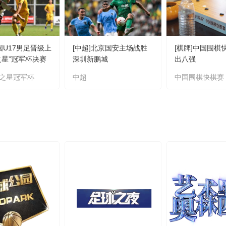
国U17男足晋级上
[中超]北京国安主场战胜
[棋牌]中国围棋
之星”冠军杯决赛
深圳新鹏城
出八强
之星冠军杯
中超
中国围棋快棋赛