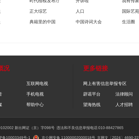
法
时代楷模发布厅
开讲啦
我有传
然
正大综艺
人口
国际艺
眼
典籍里的中国
中国诗词大会
生活圈
概况
更多链接
互联网电视
网上有害信息举报专区
音
手机电视
辟谣平台
法律顾问
媒
帮助中心
望海热线
人才招聘
02002 新出网证（京）字098号
违法和不良信息举报电话:010-88427865
P备10003349号-1
京公网安备 11000002000018号
京网文〔2024〕4690-2