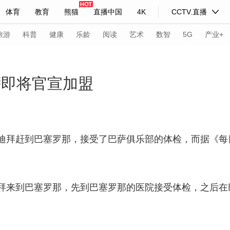
体育
教育
熊猫
直播中国
4K
CCTV.直播
式妙语
主持人
下载央视影音
热解读
天天学习
旅游
科普
健康
乐龄
阅读
艺术
数智
5G
产业+
纪录片网
国家大剧院
大型活动
萨即将官宣加盟
科技
法治
文娱
人物
公益
图片
习式妙语
央视快评
央视网评
光华锐评
锋面
拜赶到巴塞罗那，接受了巴萨俱乐部的体检，而据《每
频道
VR/AR
4K专区
全景新闻
请入列
人生第一次
人生第二次
来到巴塞罗那，先到巴塞罗那的医院接受体检，之后在
年冬奥会
CBA
NBA
中超
国足
国际足球
网球
综
体育江湖
文化体育
冰雪道路
足球道路