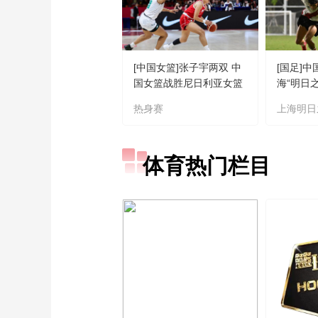
[中国女篮]张子宇两双 中
[国足]中
国女篮战胜尼日利亚女篮
海“明日
热身赛
上海明日
体育热门栏目