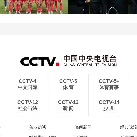
强
帅不敌萨巴伦卡无缘16强
[图]特鲁姆普战胜威尔逊
[图]读秒绝杀 中国U17男
获得斯诺克上海大师赛冠
足力克阿森纳U17男足
军
CCTV-4
CCTV-5
CCTV-5+
中文国际
体 育
体育赛事
CCTV-12
CCTV-13
CCTV-14
社会与法
新 闻
少 儿
播
焦点访谈
晚间新闻
经典咏