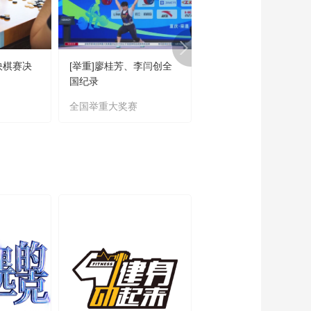
快棋赛决
[举重]廖桂芳、李闫创全
[乒乓球]陈垣宇、向鹏
国纪录
缘男单八强
全国举重大奖赛
WTT