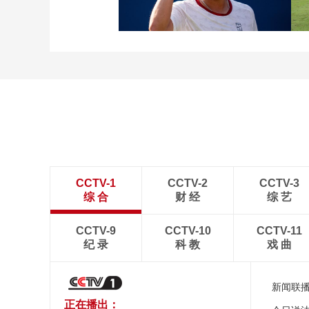
北京国安4-0深圳新鹏城
[图]商竣程2-1卢布列夫 晋
级蒙特利尔站男单第三轮
CCTV-1
CCTV-2
CCTV-3
综 合
财 经
综 艺
CCTV-9
CCTV-10
CCTV-11
纪 录
科 教
戏 曲
新闻联
正在播出：