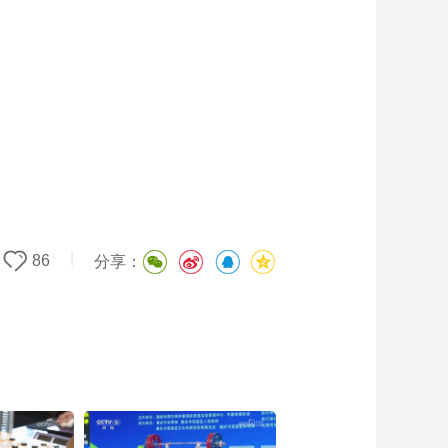
艺术
汽车
数智
5G
产业+
时尚
天气
才艺
网展
央央好物
|
86
分享：