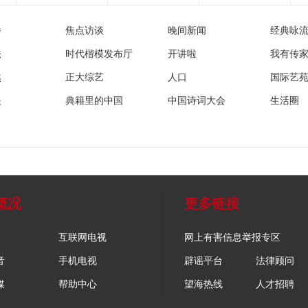
播
焦点访谈
晚间新闻
经典咏
法
时代楷模发布厅
开讲啦
我有传
然
正大综艺
人口
国际艺
眼
典籍里的中国
中国诗词大会
生活圈
概况
更多链接
互联网电视
网上有害信息举报专区
音
手机电视
辟谣平台
法律顾问
媒
帮助中心
望海热线
人才招聘