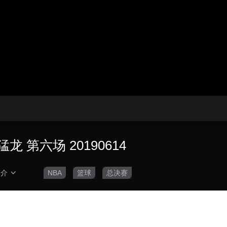
央博
非遗
文化
旅游
科普
健康
乐龄
阅读
云起
超级工厂
智敬中国
全民健康
颜选攻略
海洋
热播榜
总台企业白名单
龙 第六场 20190614
简介
NBA
篮球
总决赛