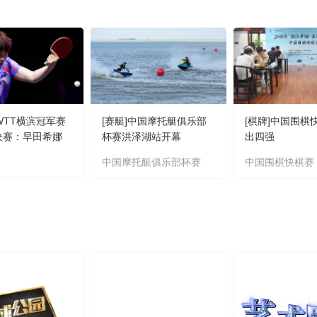
]WTT横滨冠军赛
[赛艇]中国摩托艇俱乐部
[棋牌]中国围棋
4决赛：早田希娜
杯赛洪泽湖站开幕
出四强
集锦
中国摩托艇俱乐部杯赛
中国围棋快棋赛