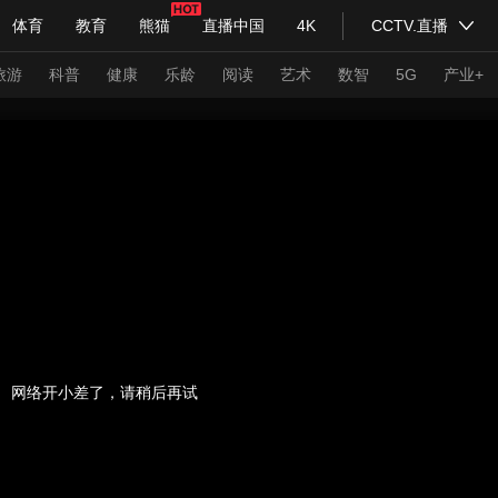
体育
教育
熊猫
直播中国
4K
CCTV.直播
式妙语
主持人
下载央视影音
热解读
天天学习
旅游
科普
健康
乐龄
阅读
艺术
数智
5G
产业+
纪录片网
国家大剧院
大型活动
科技
法治
文娱
人物
公益
图片
习式妙语
央视快评
央视网评
光华锐评
锋面
频道
VR/AR
4K专区
全景新闻
请入列
人生第一次
人生第二次
网络开小差了，请稍后再试
年冬奥会
CBA
NBA
中超
国足
国际足球
网球
综
体育江湖
文化体育
冰雪道路
足球道路