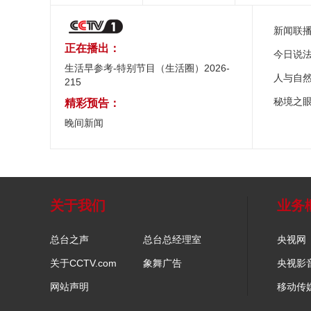
新闻联
正在播出：
今日说
生活早参考-特别节目（生活圈）2026-
人与自
215
秘境之
精彩预告：
晚间新闻
关于我们
业务
总台之声
总台总经理室
央视网
关于CCTV.com
象舞广告
央视影
网站声明
移动传