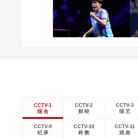
[图]中超-奥斯卡破门 云南
玉昆1-0送成都蓉城6轮不
胜
[图]王艺迪3-1胜郑怡静 晋
级WTT横滨冠军赛女单8
强
CCTV-1
CCTV-2
CCTV-3
综 合
财 经
综 艺
CCTV-9
CCTV-10
CCTV-11
纪 录
科 教
戏 曲