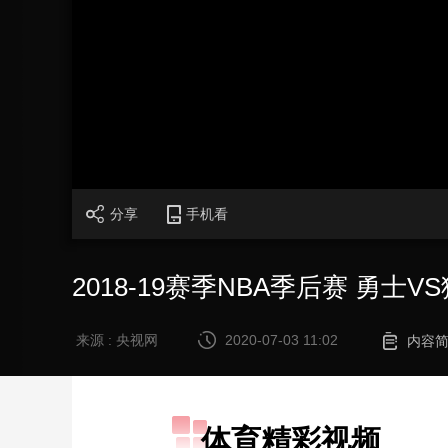
财经
教育
乡村振兴
生态环境
一带一路
大国智造
大国展会
大国保险
云顶对话
CCTV.节目官网
直播
节目单
栏目
片库
分享
手机看
2018-19赛季NBA季后赛 勇士VS猛
来源 : 央视网
2020-07-03 11:02
内容
体育精彩视频