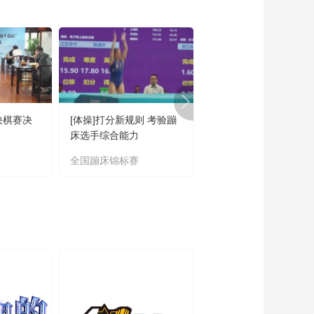
01:19:46
2018-19赛季NBA季
后赛 勇士VS开拓者 第
四场 20190521
01:44:03
2018-19赛季NBA季
后赛 雄鹿VS猛龙 第三
场 20190520
01:38:22
快棋赛决
[体操]打分新规则 考验蹦
[自行车]胡海杰、窦静
2018-19赛季NBA季
床选手综合能力
获男、女城市绕圈淘汰
后赛 开拓者VS勇士 第
冠军
三场 20190519
全国蹦床锦标赛
中国公路自行车联赛
01:33:58
2018-19赛季NBA季
后赛 猛龙VS雄鹿 第二
场 20190518
01:41:12
2018-19赛季NBA季
后赛 开拓者VS勇士 第
二场 20190517
01:26:10
2018-19赛季NBA季
后赛 开拓者VS勇士 第