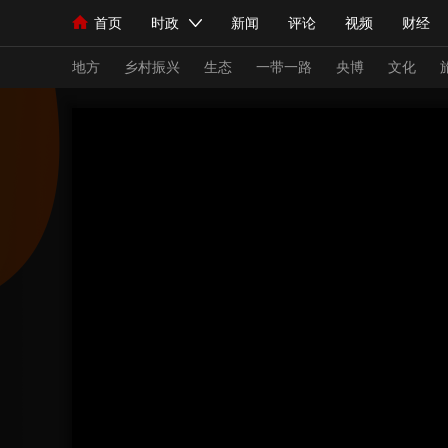
首页
时政
新闻
评论
视频
财经
人民领袖习近平
直播
海外频道
片库
iPanda
栏目大全
联播+
English
中国领导人
节目单
Монгол
听音
央视快评
微视频
习
地方
乡村振兴
生态
一带一路
央博
文化
总台春晚
网络春晚
共产党员网
秧纪录
新闻
国内
国际
评论
经济
军事
人民领袖习近平
联播+
热解读
天天学习
视频
小央视频
小央直播
直播中国
熊猫
现场
前线
比划
快看
蓝海中国
新兵
体育
直播
竞猜
2026年世界杯
2026
VIP会员
CCTV奥林匹克频道
生活体育大会