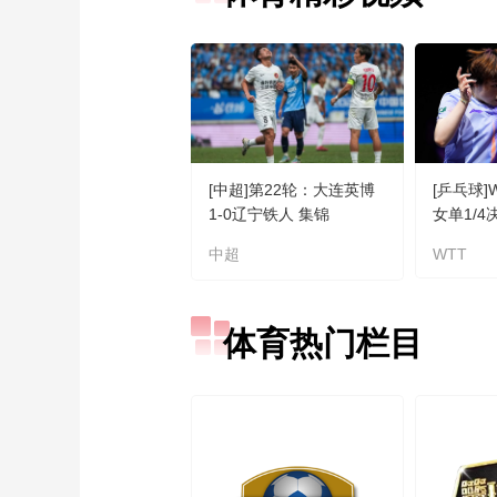
[中超]第22轮：大连英博
[乒乓球
1-0辽宁铁人 集锦
女单1/
VS蒯曼 
中超
WTT
体育热门栏目