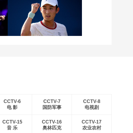
后赛 勇士VS快船 第六
场 20190427
01:47:16
2018-19赛季NBA季
[图]张玉宁传射达万双响
后赛 开拓者VS雷霆 第
北京国安4-0深圳新鹏城
三场 20190420
01:43:45
2018-19赛季NBA季
后赛 雷霆VS开拓者 第
二场 20190417
01:34:47
级
[图]商竣程2-1卢布列夫 晋
2018-19赛季NBA季
级蒙特利尔站男单第三轮
后赛 魔术VS猛龙 第二
场 20190417
01:34:58
2018-19赛季NBA季
后赛 快船VS勇士 第二
场 20190416
01:57:43
CCTV-6
CCTV-7
CCTV-8
电 影
国防军事
电视剧
2018-19赛季NBA季
后赛 快船VS勇士 第一
场 20190414
CCTV-15
CCTV-16
CCTV-17
01:39:55
音 乐
奥林匹克
农业农村