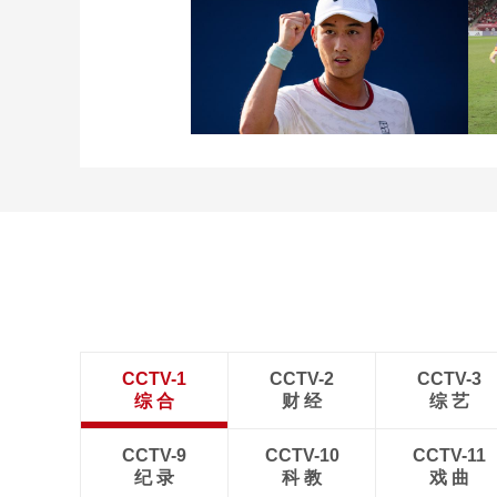
[图]张玉宁传射达万双响
北京国安4-0深圳新鹏城
[图]商竣程2-1卢布列夫 晋
级蒙特利尔站男单第三轮
CCTV-1
CCTV-2
CCTV-3
综 合
财 经
综 艺
CCTV-9
CCTV-10
CCTV-11
纪 录
科 教
戏 曲