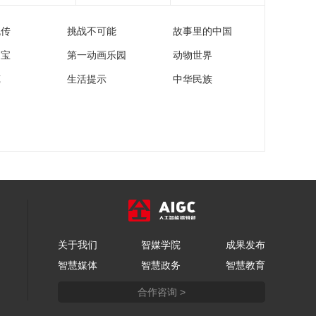
鲁能VS庆南FC 完整
赛事
流传
挑战不可能
故事里的中国
01:16:14
[亚冠]F组第5轮：广岛
家宝
第一动画乐园
动物世界
三箭VS广州恒大 完整
苑
生活提示
中华民族
赛事
01:40:54
关于我们
智媒学院
成果发布
智慧媒体
智慧政务
智慧教育
合作咨询 >