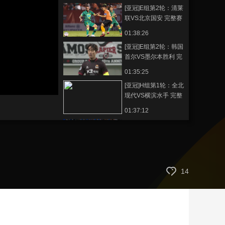
[亚冠]E组第2轮：清莱
艺术
汽车
数智
5G
产业+
联VS北京国安 完整赛
事
时尚
天气
才艺
网展
央央好物
01:38:26
[亚冠]E组第2轮：韩国
首尔VS墨尔本胜利 完
整赛事
01:35:25
[亚冠]H组第1轮：全北
现代VS横滨水手 完整
赛事
01:37:12
[亚冠]F组第1轮：韩国
蔚山VS日本东京 完整
赛事
01:36:41
[亚冠]资格赛：上海上
14
港VS武里南联 完整赛
事
01:44:23
[亚冠]决赛：浦和红宝
石VS阿尔希拉尔 完整
赛事