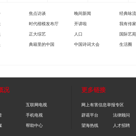
播
焦点访谈
晚间新闻
经典咏
法
时代楷模发布厅
开讲啦
我有传
然
正大综艺
人口
国际艺
眼
典籍里的中国
中国诗词大会
生活圈
概况
更多链接
互联网电视
网上有害信息举报专区
音
手机电视
辟谣平台
法律顾问
媒
帮助中心
望海热线
人才招聘