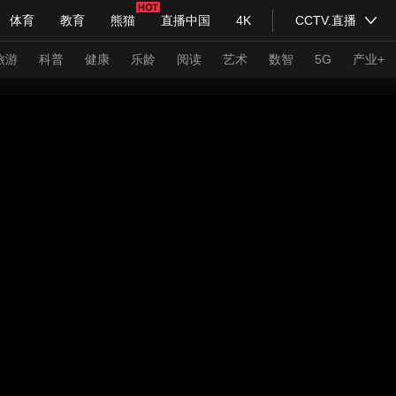
体育
教育
熊猫
直播中国
4K
CCTV.直播
式妙语
主持人
下载央视影音
热解读
天天学习
旅游
科普
健康
乐龄
阅读
艺术
数智
5G
产业+
纪录片网
国家大剧院
大型活动
科技
法治
文娱
人物
公益
图片
习式妙语
央视快评
央视网评
光华锐评
锋面
频道
VR/AR
4K专区
全景新闻
请入列
人生第一次
人生第二次
年冬奥会
CBA
NBA
中超
国足
国际足球
网球
综
体育江湖
文化体育
冰雪道路
足球道路