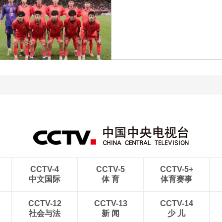
[图]王艺迪3-1胜郑怡静 晋
级WTT横滨冠军赛女单8
[图]WTA1000多伦多站-
强
帅不敌萨巴伦卡无缘16强
[图]特鲁姆普战胜威尔逊
[图]读秒绝杀 中国U17男
获得斯诺克上海大师赛冠
足力克阿森纳U17男足
军
CCTV-4
CCTV-5
CCTV-5+
中文国际
体 育
体育赛事
CCTV-12
CCTV-13
CCTV-14
社会与法
新 闻
少 儿