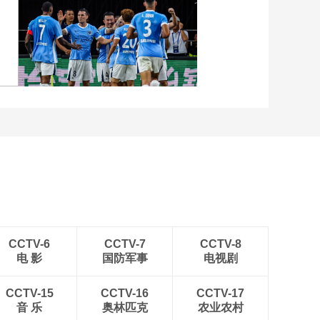
合：上海上港VS韩国
全北 完整赛事
01:38:31
[亚冠]1/8决赛首回
张
[图]向鹏3-1西多伦科 晋级
合：广州恒大VS山东
WTT横滨冠军赛16强
鲁能 完整赛事
01:39:16
[亚冠]F组第6轮：广州
恒大VS大邱 完整赛事
[图]中超-姜至鹏破门韦斯
01:39:08
利建功 深圳新鹏城2-0铜
[亚冠]E组第6轮：鹿岛
梁龙
鹿角VS山东鲁能 完整
赛事
01:35:52
[亚冠]H组第6轮：上海
上港VS蔚山现代 完整
赛事
01:39:48
CCTV-6
CCTV-7
CCTV-8
电 影
国防军事
电视剧
[亚冠]G组第6轮：浦和
红宝石VS北京国安 完
整赛事
CCTV-15
CCTV-16
CCTV-17
01:37:59
音 乐
奥林匹克
农业农村
[亚冠]E组第5轮：山东