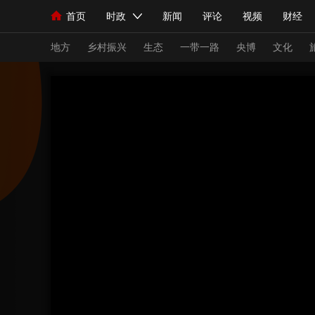
首页
时政
新闻
评论
视频
财经
人民领袖习近平
直播
海外频道
片库
iPanda
栏目大全
联播+
English
中国领导人
节目单
Монгол
听音
央视快评
微视频
习
地方
乡村振兴
生态
一带一路
央博
文化
总台春晚
网络春晚
共产党员网
秧纪录
新闻
国内
国际
评论
经济
军事
人民领袖习近平
联播+
热解读
天天学习
视频
小央视频
小央直播
直播中国
熊猫
现场
前线
比划
快看
蓝海中国
新兵
体育
直播
竞猜
2026年世界杯
2026
VIP会员
CCTV奥林匹克频道
生活体育大会