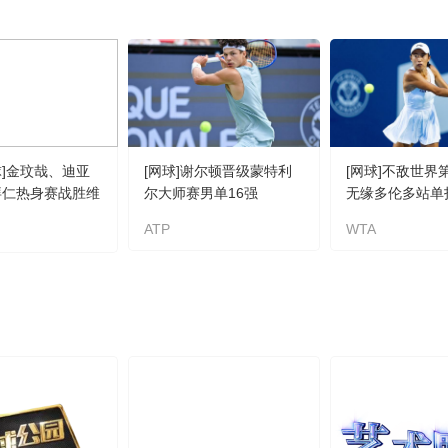
球]金玟哉、迪亚
[网球]谢尔顿晋级蒙特利
[网球]不敌世界
拜仁热身赛战胜维
尔大师赛男单16强
无缘多伦多站单
ATP
WTA