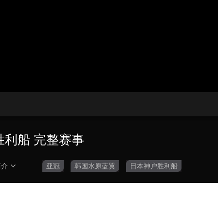
央博
非遗
文化
旅游
科普
健康
乐龄
阅读
云起
超级工厂
智敬中国
全民健康
颜选攻略
海洋
热播榜
总台企业白名单
胜利船 完整赛事
简介
亚冠
韩国水原蓝翼
日本神户胜利船