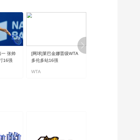
01:19:30
[亚冠]决赛：阿尔希拉
尔VS浦和红宝石 完整
赛事
01:19:37
[亚冠]半决赛次回合：
广州恒大VS浦和红宝
石 完整赛事
01:38:59
第一 张帅
[网球]莱巴金娜晋级WTA
[网球]米拉·安德烈耶娃
[亚冠]半决赛：浦和红
打16强
多伦多站16强
敌费尔南德斯无缘16强
钻VS广州恒大 完整赛
事
WTA
WTA
01:35:41
[亚冠]1/4决赛：鹿岛
鹿角VS广州恒大 完整
赛事
01:38:42
[亚冠]1/4决赛：浦和
红宝石VS上海上港 完
整赛事
01:35:40
[亚冠]1/4决赛：广州
恒大VS鹿岛鹿角 完整