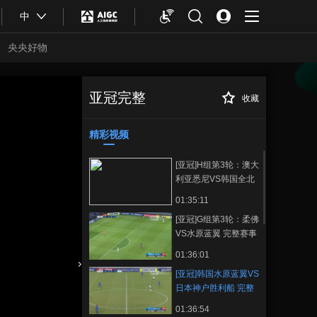
中
央央好物
亚冠完整
收藏
[亚冠]韩国水原蓝
正在播放
翼VS日本神户胜利船 完整赛事
精彩视频
[亚冠]H组第3轮：澳大
利亚悉尼VS韩国全北
完整赛事
01:35:11
[亚冠]G组第3轮：柔佛
VS水原蓝翼 完整赛事
01:36:01
[亚冠]韩国水原蓝翼VS
合体育
亚冬会
日本神户胜利船 完整
赛事
01:36:54