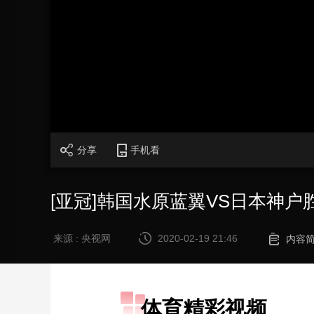
财经
教育
乡村振兴
生态环境
一带一路
大国智造
大国展会
大国保险
云顶对话
CCTV.节目官网
直播
节目单
栏目
片库
分享
手机看
[亚冠]韩国水原蓝翼VS日本神户
来源 : 央视网
2020-02-19 21:46
内容
体育精彩视频