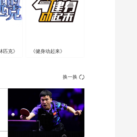
赛事
01:33:28
[亚冠]1/4决赛首回
合：上海上港VS浦和
红宝石 完整赛事
01:35:44
[亚冠]1/8决赛：韩国
全北VS上海上港 完整
赛事
林匹克》
《健身动起来》
02:29:03
[亚冠]1/8决赛：韩国
蔚山VS浦和红宝石 完
整赛事
01:36:41
换一换
[亚冠]1/8决赛次回
合：山东鲁能VS广州
恒大 完整赛事
02:19:17
[亚冠]1/8决赛：广岛
三箭VS鹿岛鹿角 完整
赛事
01:41:57
[亚冠]1/8决赛首回