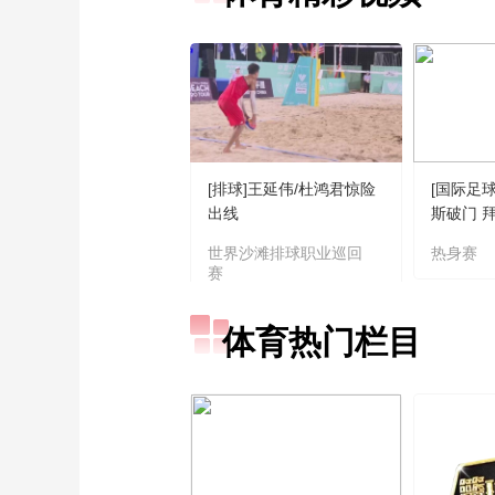
[排球]王延伟/杜鸿君惊险
[国际足
出线
斯破门 
拉
世界沙滩排球职业巡回
热身赛
赛
体育热门栏目