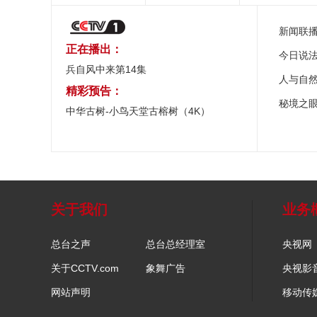
新闻联
正在播出：
今日说
兵自风中来第14集
人与自
精彩预告：
秘境之
中华古树-小鸟天堂古榕树（4K）
关于我们
业务
总台之声
总台总经理室
央视网
关于CCTV.com
象舞广告
央视影
网站声明
移动传