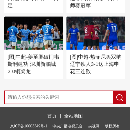
足
师赛冠军
[图]中超-姜至鹏破门韦
[图]中超-热菲尼奥双响
斯利建功 深圳新鹏城
辽宁铁人3-1送上海申
2-0铜梁龙
花三连败
首页
|
全站地图
京ICP备10003349号-1
中央广播电视总台
央视网
版权所有