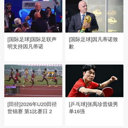
[国际足球]国际足联声
[国际足球]因凡蒂诺致
明支持因凡蒂诺
歉
[田径]2026年U20田径
[乒乓球]张禹珍晋级男
世锦赛 第1比赛日 2
单16强