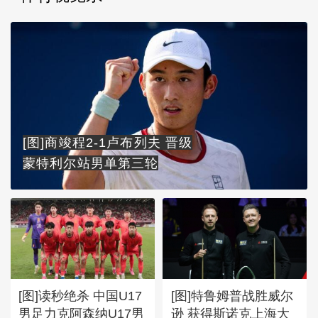
[图]商竣程2-1卢布列夫 晋级
蒙特利尔站男单第三轮
[图]读秒绝杀 中国U17
[图]特鲁姆普战胜威尔
男足力克阿森纳U17男
逊 获得斯诺克上海大