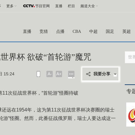
事
更多
节目官网
直播
栏目
频道大全
直播
竞猜
点播
CBA
中超
国足
英超
战世界杯 欲破“首轮游”魔咒
 15:24
A-
A+
我要分享
专
队第11次征战世界杯，“首轮游”怪圈待破
远在1954年，这为第11次征战世界杯决赛圈的瑞士
轮游”怪圈。然而，此番征战俄罗斯，瑞士人要达成这一