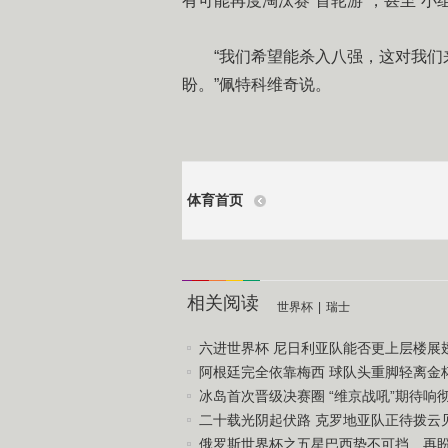
有可能再度淘汰赛“首轮游”，甚至“小组
“我们希望能杀入八强，这对我们来
盼。”佩特科维奇说。
体育首页
相关阅读
世界杯
|
瑞士
六进世界杯 尼日利亚队能否更上层楼展翅翱
阿根廷完全依靠梅西 球队头重脚轻离金杯有
冰岛首次晋级决赛圈 “维京战吼”期待响彻.
二十载光阴起伏路 克罗地亚队正待拨云见日
俄罗斯世界杯之五星巴西势不可挡 再盼六