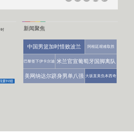
新闻聚焦
计时
中国男篮加时惜败波兰
阿根廷艰难取胜
米兰官宣葡萄牙国脚离队
巴黎签下伊卡尔迪
美网纳达尔跻身男单八强
大坂直美负本西奇
我要纠错