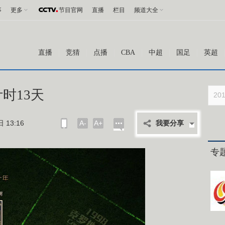
事
更多
节目官网
直播
栏目
频道大全
直播
竞猜
点播
CBA
中超
国足
英超
时13天
13:16
A-
A+
我要分享
专