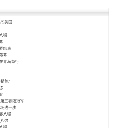
VS美国
八强
幕
赛结束
落幕
赛在青岛举行
想
措施”
练
”
法第三赛段冠军
一场进一步
赛八强
双八强
单八强