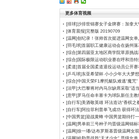
更多体育视频
[排球]沙排世锦赛女子金牌赛：加拿大
[体育晨报]完整版 20190709
[温网]创纪录！张帅首次挺进温网女单
[羽毛球]首届职工健康运动会在扬州落
[综合]第四届亚太地区商学院草原挑战
[综合]国际极限运动职业赛在呼和浩特
[柔道]首届全国柔道退役运动员公开
[乒乓球]东亚希望杯 小小少年大大梦
[综合]中国天荣F1摩托艇队难逃“魔咒”
[法甲]大巴黎将对内马尔缺席采取“适当
[意甲]罗马任命丰塞卡为球队新任主教
[自行车]美酒敬英雄 环法造访“香槟之都
[自行车]阿拉菲利普单飞成功 获得环
[中国男篮]迎战黄蜂 中国男篮期待打
[温网]男单前三号种子均晋级温网锦标
[温网]徐一璠/达布罗斯基晋级温网女
[温网]哈勒普战胜“天才少女” 晋级女