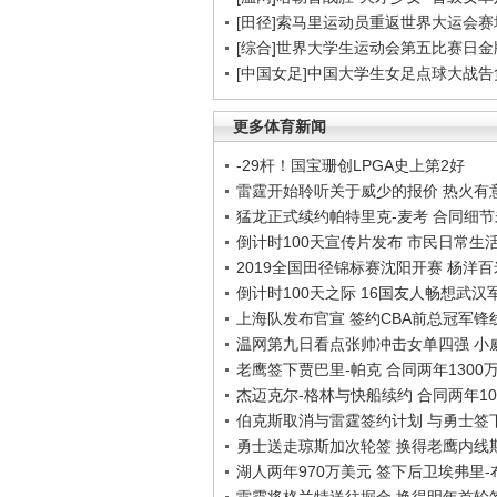
[田径]索马里运动员重返世界大运会赛
[综合]世界大学生运动会第五比赛日金
[中国女足]中国大学生女足点球大战
更多体育新闻
-29杆！国宝珊创LPGA史上第2好
雷霆开始聆听关于威少的报价 热火有
猛龙正式续约帕特里克-麦考 合同细
倒计时100天宣传片发布 市民日常生
2019全国田径锦标赛沈阳开赛 杨洋
倒计时100天之际 16国友人畅想武汉
上海队发布官宣 签约CBA前总冠军锋
温网第九日看点张帅冲击女单四强 小
老鹰签下贾巴里-帕克 合同两年1300
杰迈克尔-格林与快船续约 合同两年10
伯克斯取消与雷霆签约计划 与勇士签
勇士送走琼斯加次轮签 换得老鹰内线
湖人两年970万美元 签下后卫埃弗里