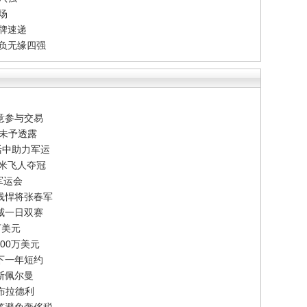
场
牌速递
告负无缘四强
意参与交易
节未予透露
活中助力军运
百米飞人夺冠
军运会
线悍将张春军
威一日双赛
万美元
00万美元
下一年短约
斯佩尔曼
-布拉德利