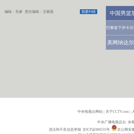
编辑：毛睿
责任编辑：王晓遐
我要纠错
中国男篮
巴黎签下伊卡尔
美网纳达尔
中央电视台网站
|
关于CCTV.com
|
中央广播电视总台 央
违法和不良信息举报
京ICP证060535号
京公网安备 1