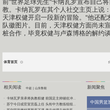
前"世界足球先生"卡纳瓦罗宣布自己
教。卡纳瓦罗在其个人社交主页上说：
天津权健开启一段新的冒险。"他还配
队徽图片。目前，天津权健方面尚未
桩合作，毕竟权健与卢森博格的解约
体育首页
相关阅读
新闻聚焦
中超
|
山东鲁能
卡纳瓦罗亲承将执教权健 前国足主帅辅佐冲...
中国男篮
苏宁今日或官宣宫磊上任 头衔中方教练组组...