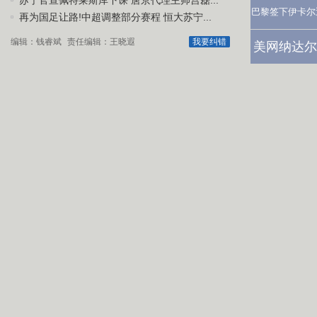
苏宁官宣佩特莱斯库下课 唐京代理主帅宫磊...
巴黎签下伊卡尔
再为国足让路!中超调整部分赛程 恒大苏宁...
编辑：钱睿斌
责任编辑：王晓遐
我要纠错
美网纳达尔