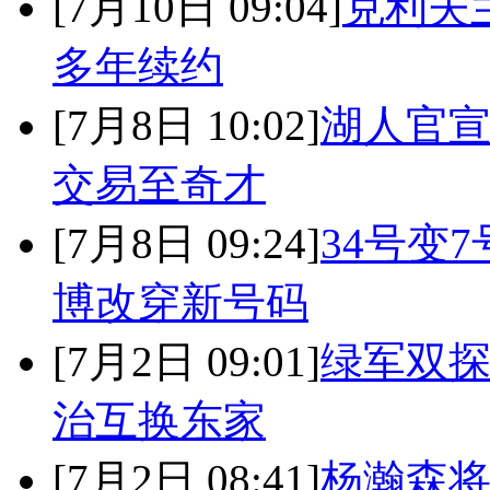
[7月10日 09:04]
克利夫
多年续约
[7月8日 10:02]
湖人官宣
交易至奇才
[7月8日 09:24]
34号变
博改穿新号码
[7月2日 09:01]
绿军双探
治互换东家
[7月2日 08:41]
杨瀚森将