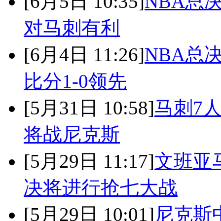
[6月5日 10:35]
NBA总
对马刺有利
[6月4日 11:26]
NBA总
比分1-0领先
[5月31日 10:58]
马刺7
将战尼克斯
[5月29日 11:17]
文班亚马
决将进行抢七大战
[5月29日 10:01]
尼克斯