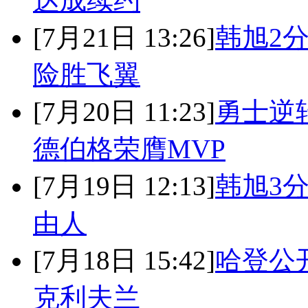
达成续约
[7月21日 13:26]
韩旭2分
险胜飞翼
[7月20日 11:23]
勇士逆转
德伯格荣膺MVP
[7月19日 12:13]
韩旭3分
由人
[7月18日 15:42]
哈登公
克利夫兰