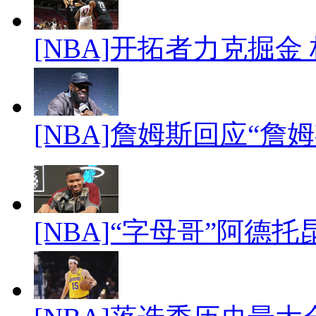
[NBA]开拓者力克掘金
[NBA]詹姆斯回应“詹
[NBA]“字母哥”阿德