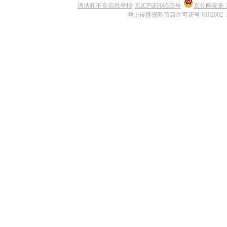
违法和不良信息举报
京ICP证060535号
京公网安备 11
网上传播视听节目许可证号 0102002