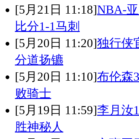
[5月21日 11:18]
NBA-
比分1-1马刺
[5月20日 11:20]
独行侠
分道扬镳
[5月20日 11:10]
布伦森3
败骑士
[5月19日 11:59]
李月汝1
胜神秘人