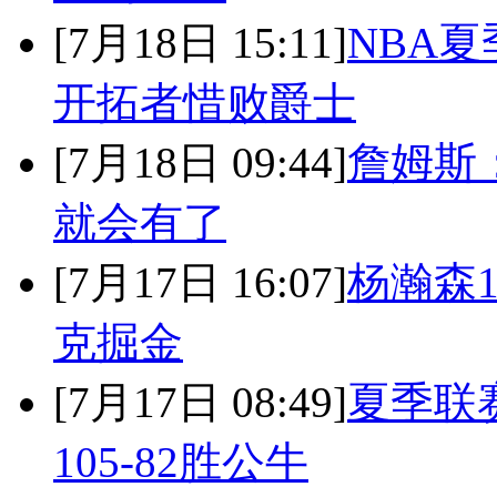
[7月18日 15:11]
NBA夏
开拓者惜败爵士
[7月18日 09:44]
詹姆斯
就会有了
[7月17日 16:07]
杨瀚森1
克掘金
[7月17日 08:49]
夏季联赛
105-82胜公牛