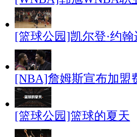
[篮球公园]凯尔登·约
[NBA]詹姆斯宣布加盟
[篮球公园]篮球的夏天