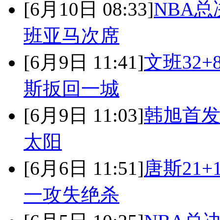
[6月10日 08:33]
NBA
班亚马次席
[6月9日 11:41]
文班32+
斯扳回一城
[6月9日 11:03]
韩旭首发
太阳
[6月6日 11:51]
唐斯21+
一攻失绝杀