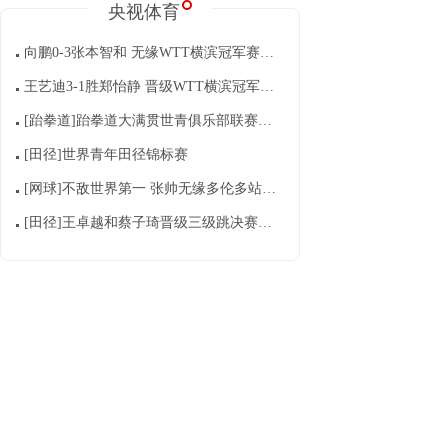
央视体育
向鹏0-3张本智和 无缘WTT横滨冠军赛男单8强
王艺迪3-1胜郑怡静 晋级WTT横滨冠军赛女单8强
[跆拳道]跆拳道大满贯世青俱乐部联赛总决赛南京开赛
[田径]世界青年田径锦标赛
[网球]不敌世界第一 张帅无缘多伦多站单打16强
[田径]王卓越和蔡子琦晋级三级跳决赛争冠