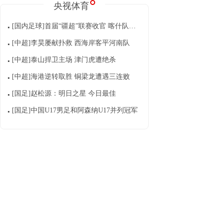
央视体育
[国内足球]首届“疆超”联赛收官 喀什队点射夺冠
[中超]李昊屡献扑救 西海岸客平河南队
[中超]泰山捍卫主场 津门虎遭绝杀
[中超]海港逆转取胜 铜梁龙遭遇三连败
[国足]赵松源：明日之星 今日最佳
[国足]中国U17男足和阿森纳U17并列冠军