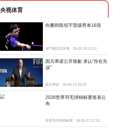
央视体育
向鹏和陈垣宇晋级男单16强
WTT横滨冠军赛
08-06 19:15:52
因凡蒂诺公开致歉 承认“存在失
误”
因凡蒂诺
08-06 13:39:29
2026世界羽毛球锦标赛签表公
布
世界羽毛球锦标赛
08-06 07:27:52