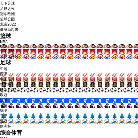
天下足球
足球之夜
冠军欧洲
篮球公园
北京2022
健身动起来
篮球
NBA
CBA
中国篮球
篮球世界杯
足球
中超
西甲
中国足球
世界杯
国际足球
欧冠
法甲
英超
德甲
意甲
亚冠
欧洲杯
综合体育