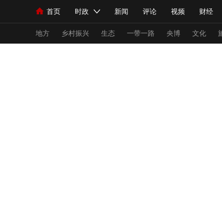
首页
时政
新闻
评论
视频
财经
人民领袖习近平
直播
海外频道
片库
iPanda
栏目大全
联播+
English
中国领导人
节目单
Монгол
听音
央视快评
微视频
习
地方
乡村振兴
生态
一带一路
央博
文化
总台春晚
网络春晚
共产党员网
秧纪录
新闻
国内
国际
评论
经济
军事
人民领袖习近平
联播+
热解读
天天学习
视频
小央视频
小央直播
直播中国
熊猫
现场
前线
比划
快看
蓝海中国
新兵
体育
直播
竞猜
2026年世界杯
2026
VIP会员
CCTV奥林匹克频道
生活体育大会