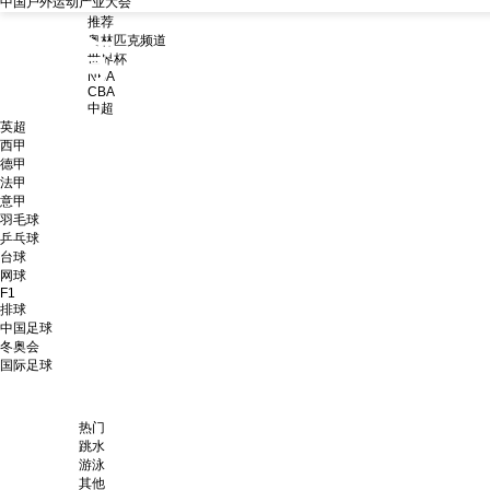
中国户外运动产业大会
推荐
奥林匹克频道
体育
世界杯
NBA
CBA
中超
英超
西甲
德甲
法甲
意甲
羽毛球
乒乓球
台球
网球
F1
排球
中国足球
冬奥会
国际足球
热门
跳水
游泳
其他