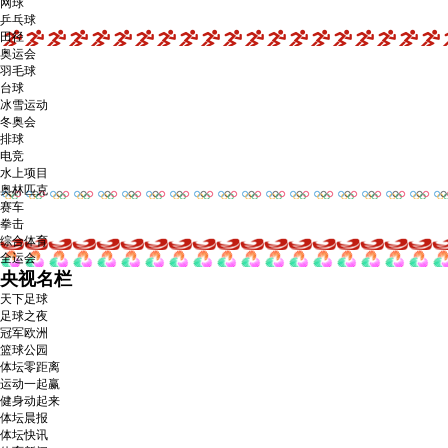
网球
乒乓球
田径
奥运会
羽毛球
台球
冰雪运动
冬奥会
排球
电竞
水上项目
奥林匹克
赛车
拳击
综合体育
全运会
央视名栏
天下足球
足球之夜
冠军欧洲
篮球公园
体坛零距离
运动一起赢
健身动起来
体坛晨报
体坛快讯