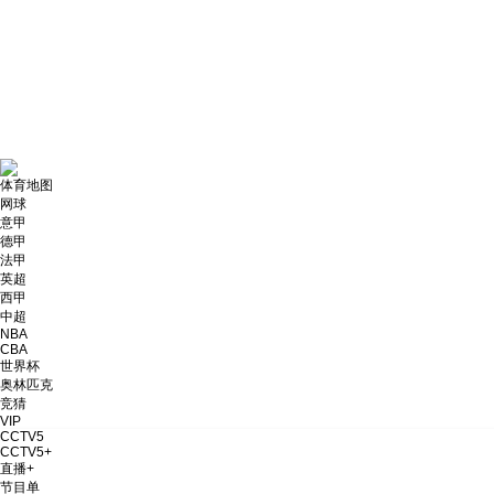
财经
教育
乡村振兴
生态环境
一带一路
大国智造
大国展会
大国保险
云顶对话
体育地图
网球
CCTV.节目官网
直播
节目单
栏目
片库
意甲
德甲
法甲
英超
西甲
中超
NBA
CBA
世界杯
奥林匹克
竞猜
VIP
CCTV5
CCTV5+
直播+
节目单