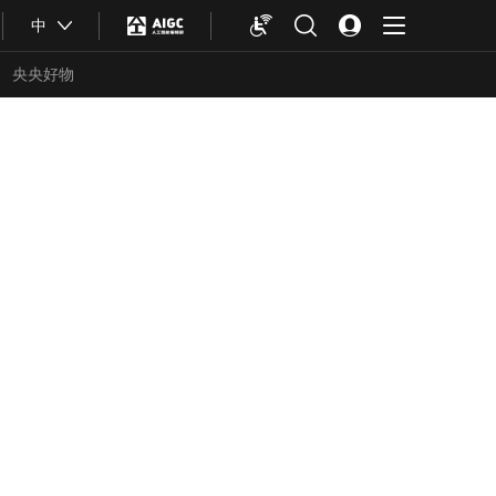
中
央央好物
合体育
亚冬会