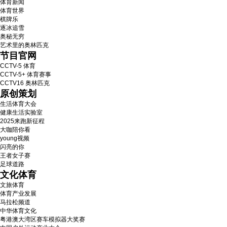
体育新闻
体育世界
棋牌乐
逐冰追雪
奥秘无穷
艺术里的奥林匹克
节目官网
CCTV-5 体育
CCTV-5+ 体育赛事
CCTV16 奥林匹克
原创策划
生活体育大会
健康生活实验室
2025来跑新征程
大咖陪你看
young视频
闪亮的你
王者女子赛
足球道路
文化体育
文旅体育
体育产业发展
马拉松频道
中华体育文化
粤港澳大湾区赛车模拟器大奖赛