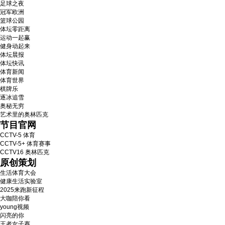
足球之夜
冠军欧洲
篮球公园
体坛零距离
运动一起赢
健身动起来
体坛晨报
体坛快讯
体育新闻
体育世界
棋牌乐
逐冰追雪
奥秘无穷
艺术里的奥林匹克
节目官网
CCTV-5 体育
CCTV-5+ 体育赛事
CCTV16 奥林匹克
原创策划
生活体育大会
健康生活实验室
2025来跑新征程
大咖陪你看
young视频
闪亮的你
王者女子赛