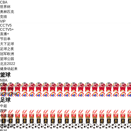
CBA
世界杯
财经
教育
乡村振兴
生态环境
一带一路
央博
奥林匹克
竞猜
大国智造
大国展会
大国保险
云顶对话
云起
超
VIP
CCTV5
CCTV5+
直播+
节目单
天下足球
足球之夜
冠军欧洲
CCTV.节目官网
直播
节目单
栏目
片库
热播榜
篮球公园
北京2022
健身动起来
篮球
NBA
CBA
中国篮球
篮球世界杯
足球
中超
西甲
中国足球
世界杯
国际足球
欧冠