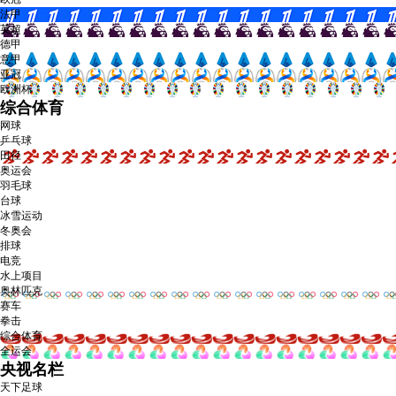
法甲
英超
德甲
意甲
亚冠
欧洲杯
综合体育
网球
乒乓球
田径
奥运会
羽毛球
台球
冰雪运动
冬奥会
排球
电竞
水上项目
奥林匹克
赛车
拳击
综合体育
全运会
央视名栏
天下足球