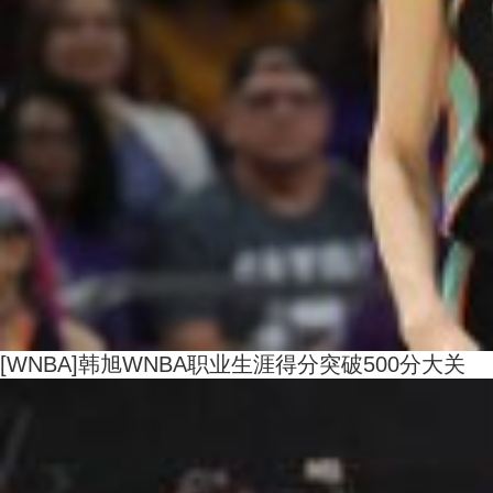
[WNBA]韩旭WNBA职业生涯得分突破500分大关