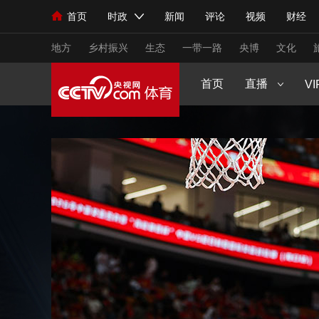
原创策划
CCTV5+
首页
时政
新闻
评论
视频
财经
人民领袖习近平
直播
海外频道
片库
iPanda
栏目大全
联播+
English
中国领导人
节目单
Монгол
听音
央视快评
微视频
习
生活体育大会
健康生活实验室
2025来跑新征
CCTV16
地方
乡村振兴
生态
一带一路
央博
文化
young视频
闪亮的你
王者女子赛
VIP高清
首页
直播
节目单
VI
总台春晚
网络春晚
共产党员网
秧纪录
新闻
国内
国际
评论
经济
军事
人民领袖习近平
联播+
热解读
天天学习
视频
小央视频
小央直播
直播中国
熊猫
现场
前线
比划
快看
蓝海中国
新兵
体育
直播
竞猜
2026年世界杯
2026
VIP会员
CCTV奥林匹克频道
生活体育大会