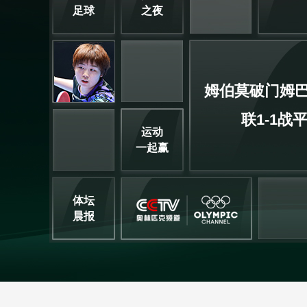
足球
之夜
姆伯莫破门姆巴
联1-1战
运动
一起赢
体坛
晨报