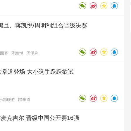
阿黑旦、蒋凯悦/周明利组合晋级决赛
回赛
蒋凯悦
周明利
跆拳道登场 大小选手跃跃欲试
乐部联赛
跆拳道
胜麦克吉尔 晋级中国公开赛16强