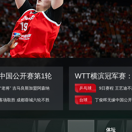
央博
非遗
文化
旅游
科普
健康
乐龄
阅读
云起
超级工厂
智敬中国
全民健康
颜选攻略
海洋
热播榜
总台企业白名单
克中国公开赛第1轮
WTT横滨冠军赛
“老将”
吉马良斯加盟阿森纳
乒乓球
9日赛程
王艺迪不
客场取胜
成都蓉城六轮不胜
台球
丁俊晖无缘中国公开
体坛