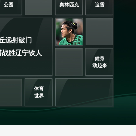
公园
奥林匹克
追雪
丘远射破门
博战胜辽宁铁人
健身
动起来
体育
世界