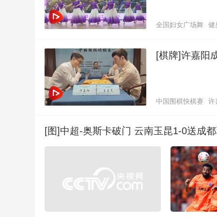
全国妇女广场舞
健
[棋牌]许嘉阳
中国围棋快棋赛
许
[图]中超-奥斯卡破门 云南玉昆1-0送成