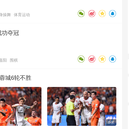
身操舞
体育运动
成功夺冠
嘉阳
围棋
都蓉城6轮不胜
8张