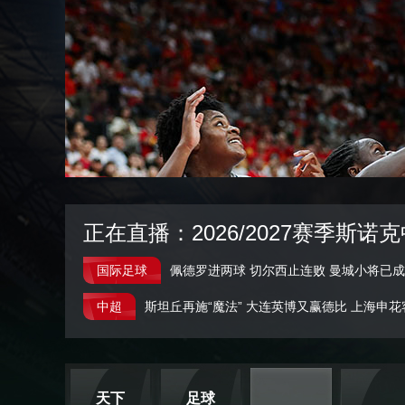
财经
教育
乡村振兴
生态环境
一带一路
大国智造
大国展会
大国保险
云顶对话
CCTV.节目官网
直播
节目单
栏目
片库
正在直播：2026/2027赛季斯诺
国际足球
佩德罗进两球 切尔西止连败
曼城小将已成
中超
斯坦丘再施“魔法” 大连英博又赢德比
上海申花
天下
足球