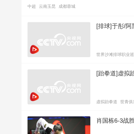
中超
云南玉昆
成都蓉城
[排球]于彤/
世界沙滩排球职业巡
[跆拳道]虚拟
虚拟跆拳道
世青俱
肖国栋6-3战