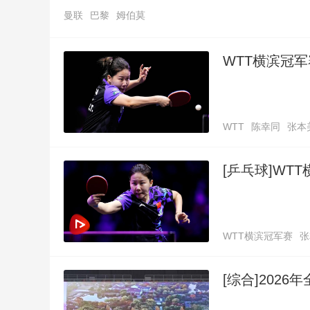
曼联
巴黎
姆伯莫
WTT横滨冠军
WTT
陈幸同
张本
[乒乓球]WT
WTT横滨冠军赛
张
[综合]202