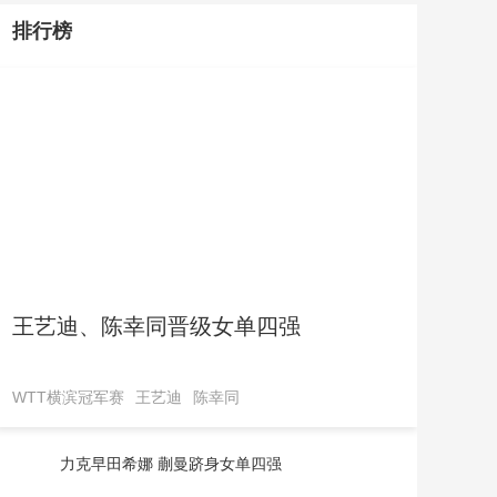
排行榜
王艺迪、陈幸同晋级女单四强
WTT横滨冠军赛
王艺迪
陈幸同
力克早田希娜 蒯曼跻身女单四强