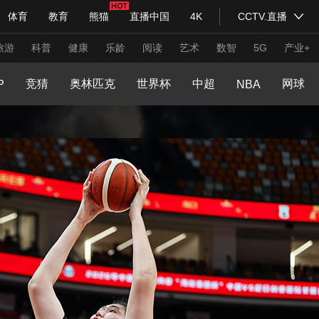
文化体育
体育
教育
熊猫
直播中国
4K
CCTV.直播
式妙语
主持人
下载央视影音
热解读
天天学习
程
大咖陪你看
文旅体育
体育产业发展
旅游
科普
健康
乐龄
阅读
艺术
数智
5G
产业+
足球道路
粤港澳大湾区赛车模拟器大奖赛
竞猜
奥林匹克
世界杯
中超
网球
P
NBA
纪录片网
国家大剧院
大型活动
科技
法治
文娱
人物
公益
图片
习式妙语
央视快评
央视网评
光华锐评
锋面
频道
VR/AR
4K专区
全景新闻
请入列
人生第一次
人生第二次
年冬奥会
CBA
NBA
中超
国足
国际足球
网球
综
体育江湖
文化体育
冰雪道路
足球道路