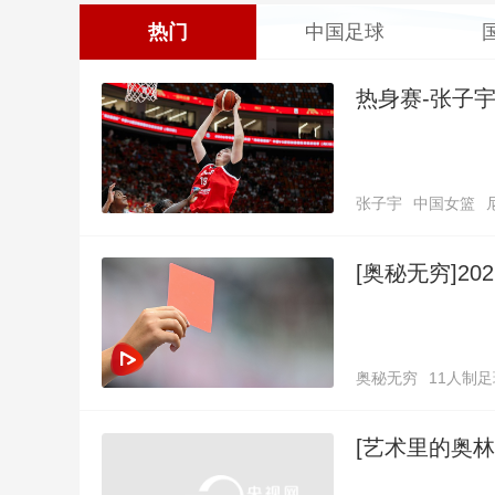
热门
中国足球
热身赛-张子宇
张子宇
中国女篮
[奥秘无穷]20
奥秘无穷
11人制足
[艺术里的奥林