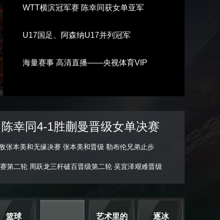
WTT横滨冠军赛 陈幸同获女单亚军
艺术
汽车
数智
5G
产业+
时尚
天气
才艺
网展
央央好物
U17国足、阿森纳U17并列冠军
海量赛事 高清直播——央视体育VIP
：陈幸同4-1胜蒯曼晋级女单决赛
敌张本美和无缘决赛
张本美和晋级 勒布伦兄弟止步
赛第二轮
周跃龙三杆破百晋级第二轮
吴宜泽艰难晋级
篮球
艺术里的
逐冰