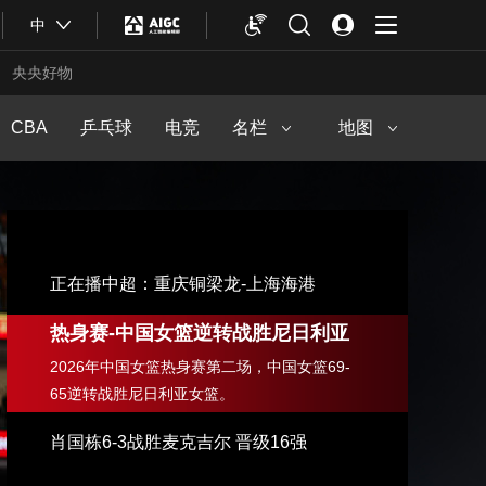
足球之夜
中
马拉松频道
中华体育文化
冠军欧洲
央央好物
中国户外运动产业大会
篮球公园
CBA
乒乓球
电竞
健身动起来
名栏
地图
正在播中超：重庆铜梁龙-上海海港
热身赛-中国女篮逆转战胜尼日利亚
2026年中国女篮热身赛第二场，中国女篮69-
65逆转战胜尼日利亚女篮。
合体育
亚冬会
肖国栋6-3战胜麦克吉尔 晋级16强