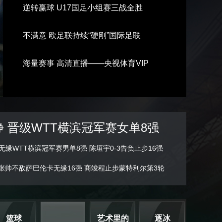
逆转赢球 U17国足小组赛三战全胜
艺术
汽车
数智
5G
产业+
时尚
天气
才艺
网展
央央好物
不满意 欧足联持续“硬刚”国际足联
海量赛事 高清直播——央视体育VIP
静 晋级WTT横滨冠军赛女单8强
 无缘WTT横滨冠军赛男单8强
陈垣宇0-3告负止步16强
站 张帅不敌萨巴伦卡无缘16强
商竣程止步蒙特利尔第3轮
篮球
艺术里的
逐冰