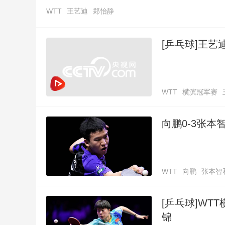
WTT
王艺迪
郑怡静
[乒乓球]王艺
WTT
横滨冠军赛
向鹏0-3张本
WTT
向鹏
张本智
[乒乓球]WT
锦