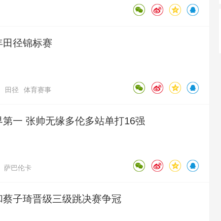
年田径锦标赛
田径
体育赛事
界第一 张帅无缘多伦多站单打16强
萨巴伦卡
越和蔡子琦晋级三级跳决赛争冠