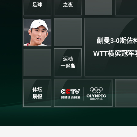
足球
之夜
蒯曼3-0斯佐
WTT横滨冠军
运动
一起赢
体坛
晨报