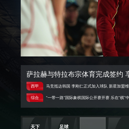
财经
教育
乡村振兴
生态环境
一带一路
大国智造
大国展会
大国保险
云顶对话
CCTV.节目官网
直播
节目单
栏目
片库
萨拉赫与特拉布宗体育完成签约 
西甲
马竞抵达韩国 李刚仁正式加入球队
新星加盟维
综合
“一带一路”国际象棋国际公开赛开赛
乐在“棋”
天下
足球