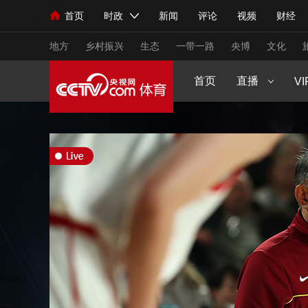
原创策划
CCTV5+
首页
时政
新闻
评论
视频
财经
人民领袖习近平
直播
海外频道
片库
iPanda
栏目大全
联播+
English
中国领导人
节目单
Монгол
听音
央视快评
微视频
习
生活体育大会
健康生活实验室
2025来跑新征
CCTV16
地方
乡村振兴
生态
一带一路
央博
文化
young视频
闪亮的你
王者女子赛
VIP高清
首页
直播
节目单
VI
总台春晚
网络春晚
共产党员网
秧纪录
新闻
国内
国际
评论
经济
军事
人民领袖习近平
联播+
热解读
天天学习
视频
小央视频
小央直播
直播中国
熊猫
现场
前线
比划
快看
蓝海中国
新兵
体育
直播
竞猜
2026年世界杯
2026
VIP会员
CCTV奥林匹克频道
生活体育大会