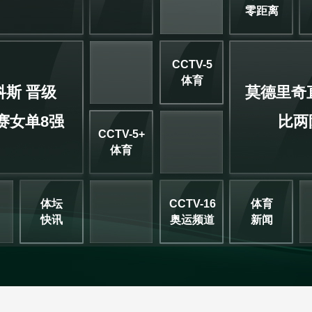
零距离
CCTV-5
体育
科斯 晋级
莫德里奇
赛女单8强
比两
CCTV-5+
体育
体坛
CCTV-16
体育
快讯
奥运频道
新闻