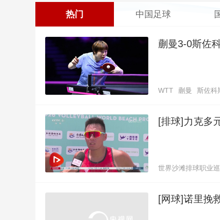
热门
中国足球
蒯曼3-0斯佐
WTT
蒯曼
斯佐科
[排球]力克多
世界沙滩排球职业巡
[网球]诺里挽