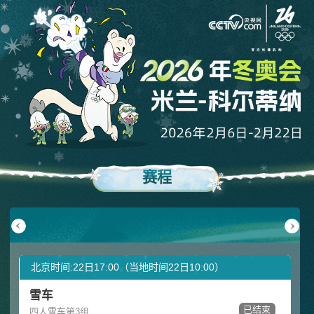
赛程
月17日
02月18日
02月19日
02月20日
02月21日
02月22日
周二
周三
周四
周五
周六
周日
北京时间:22日17:00（当地时间22日10:00）
雪车
已结束
四人雪车第3组