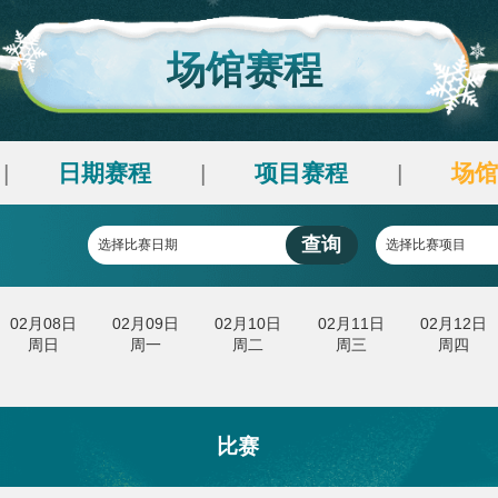
央博
非遗
文化
旅游
科普
健康
乐龄
阅读
云起
超级工厂
智敬中国
全民健康
颜选攻略
海洋
场馆赛程
热播榜
总台企业白名单
刻
日期赛程
项目赛程
|
|
查询
选择比赛日期
月07日
02月08日
02月09日
02月10日
02月11
周六
周日
周一
周二
周三