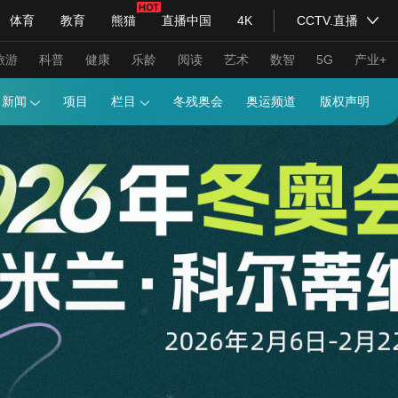
体育
教育
熊猫
直播中国
4K
CCTV.直播
式妙语
主持人
下载央视影音
热解读
天天学习
旅游
科普
健康
乐龄
阅读
艺术
数智
5G
产业+
画报
新闻
项目
栏目
冬残奥会
奥运频道
纪录片网
国家大剧院
大型活动
科技
法治
文娱
人物
公益
图片
习式妙语
央视快评
央视网评
光华锐评
锋面
频道
VR/AR
4K专区
全景新闻
请入列
人生第一次
人生第二次
年冬奥会
CBA
NBA
中超
国足
国际足球
网球
综
体育江湖
文化体育
冰雪道路
足球道路