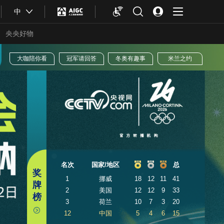
中
央央好物
版权声明
大咖陪你看
冠军请回答
冬奥有趣
名次
国家/地区
奖
合体育
亚冬会
1
挪威
18
牌
2
美国
12