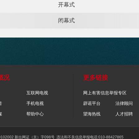
比赛
开幕式
闭幕式
概况
更多链接
互联网电视
网上有害信息举报专区
音
手机电视
辟谣平台
法律顾问
媒
帮助中心
望海热线
人才招聘
02002 新出网证（京）字098号
违法和不良信息举报电话:010-88427865