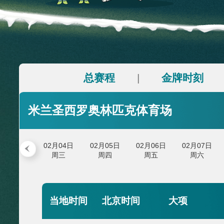
财经
教育
乡村振兴
生态环境
一带一路
大国智造
大国展会
大国保险
云顶对话
CCTV.节目官网
直播
节目单
栏目
片库
总赛程
金牌时
|
米兰圣西罗奥林匹克体育场
02月04日
02月05日
02月06日
02
周三
周四
周五