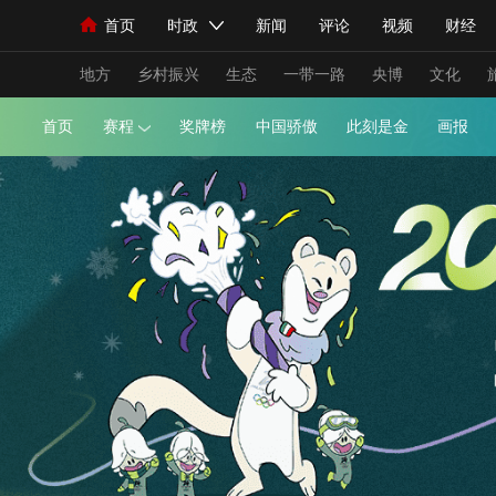
首页
时政
新闻
评论
视频
财经
人民领袖习近平
直播
海外频道
片库
iPanda
栏目大全
联播+
English
中国领导人
节目单
Монгол
听音
央视快评
微视频
习
地方
乡村振兴
生态
一带一路
央博
文化
首页
赛程
奖牌榜
中国骄傲
此刻是金
总台春晚
网络春晚
共产党员网
秧纪录
新闻
国内
国际
评论
经济
军事
人民领袖习近平
联播+
热解读
天天学习
视频
小央视频
小央直播
直播中国
熊猫
现场
前线
比划
快看
蓝海中国
新兵
体育
直播
竞猜
2026年世界杯
2026
VIP会员
CCTV奥林匹克频道
生活体育大会