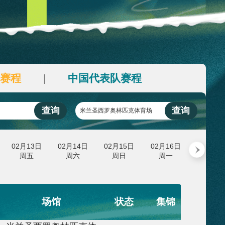
榜
3
荷兰
10
艺术
汽车
数智
5G
产业+
12
中国
5
时尚
天气
才艺
网展
央央好物
场馆赛程
中国代表队赛程
|
|
查询
选择比赛项目
米兰圣西罗奥林匹克体
日
02月12日
02月13日
02月14日
02月15日
周四
周五
周六
周日