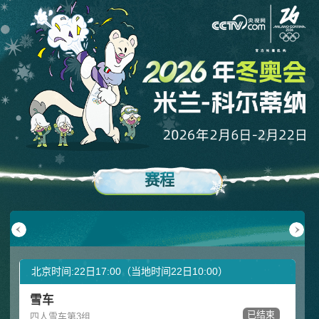
赛程
月17日
02月18日
02月19日
02月20日
02月21日
02月22日
周二
周三
周四
周五
周六
周日
北京时间:22日17:00（当地时间22日10:00）
雪车
已结束
四人雪车第3组