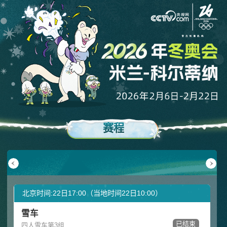
赛程
月17日
02月18日
02月19日
02月20日
02月21日
02月22日
周二
周三
周四
周五
周六
周日
北京时间:22日17:00（当地时间22日10:00）
雪车
已结束
四人雪车第3组