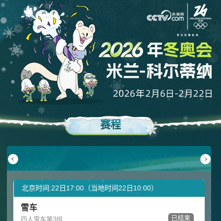
赛程
月17日
02月18日
02月19日
02月20日
02月21日
02月22日
周二
周三
周四
周五
周六
周日
北京时间:22日17:00（当地时间22日10:00）
雪车
已结束
四人雪车第3组