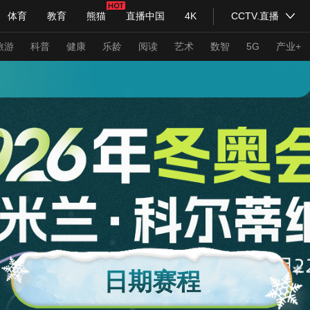
体育
教育
熊猫
直播中国
4K
CCTV.直播
式妙语
主持人
下载央视影音
热解读
天天学习
旅游
科普
健康
乐龄
阅读
艺术
数智
5G
产业+
纪录片网
国家大剧院
大型活动
科技
法治
文娱
人物
公益
图片
习式妙语
央视快评
央视网评
光华锐评
锋面
频道
VR/AR
4K专区
全景新闻
请入列
人生第一次
人生第二次
年冬奥会
CBA
NBA
中超
国足
国际足球
网球
综
体育江湖
文化体育
冰雪道路
足球道路