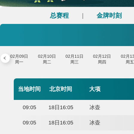
财经
教育
乡村振兴
生态环境
一带一路
大国智造
大国展会
大国保险
云顶对话
总赛程
金牌时
|
CCTV.节目官网
直播
节目单
栏目
片库
日
02月09日
02月10日
02月11日
02月12日
周一
周二
周三
周四
当地时间
北京时间
大项