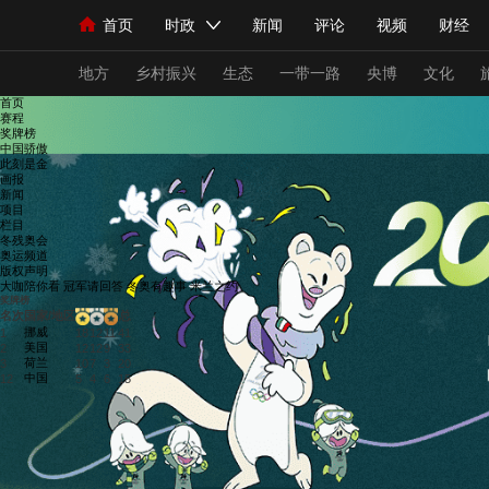
首页
时政
新闻
评论
视频
财经
人民领袖习近平
直播
海外频道
片库
iPanda
栏目大全
联播+
English
中国领导人
节目单
Монгол
听音
央视快评
微视频
习
地方
乡村振兴
生态
一带一路
央博
文化
首页
赛程
奖牌榜
总台春晚
网络春晚
共产党员网
秧纪录
中国骄傲
此刻是金
画报
新闻
项目
新闻
国内
国际
评论
经济
军事
栏目
冬残奥会
人民领袖习近平
联播+
热解读
天天学习
奥运频道
版权声明
大咖陪你看
冠军请回答
冬奥有趣事
米兰之约
视频
小央视频
小央直播
直播中国
熊猫
奖牌榜
名次
国家/地区
总
挪威
现场
前线
比划
快看
蓝海中国
新兵
1
18
12
11
41
美国
2
12
12
9
33
荷兰
3
10
7
3
20
中国
体育
直播
竞猜
2026年世界杯
2026
12
5
4
6
15
VIP会员
CCTV奥林匹克频道
生活体育大会