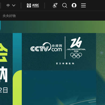
中
央央好物
合体育
亚冬会