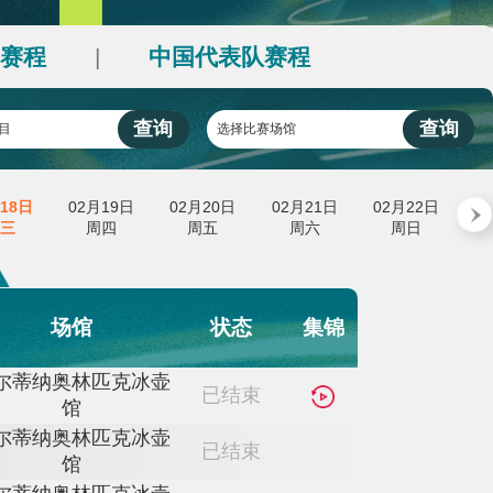
艺术
汽车
数智
5G
产业+
时尚
天气
才艺
网展
央央好物
场馆赛程
中国代表队赛程
|
|
询
查询
选择比赛项目
选择比赛场馆
2月17日
02月18日
02月19日
02月20日
02月
周二
周三
周四
周五
周
场馆
状态