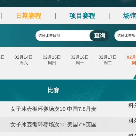
日期赛程
央博
非遗
文化
旅游
科普
健康
乐龄
阅读
云起
超级工厂
智敬中国
全民健康
颜选攻略
海洋
刻
日期赛程
项目赛程
|
|
查
选择比赛日期
热播榜
总台企业白名单
02月13日
02月14日
02月15日
02月16日
0
周五
周六
周日
周一
比赛