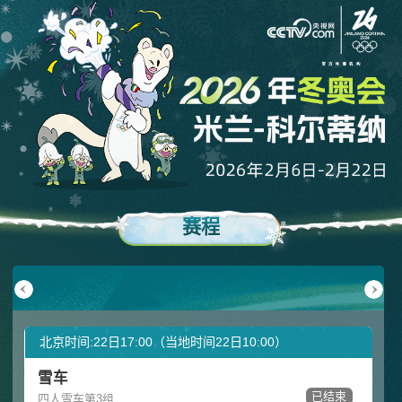
赛程
月17日
02月18日
02月19日
02月20日
02月21日
02月22日
周二
周三
周四
周五
周六
周日
北京时间:22日17:00（当地时间22日10:00）
雪车
已结束
四人雪车第3组