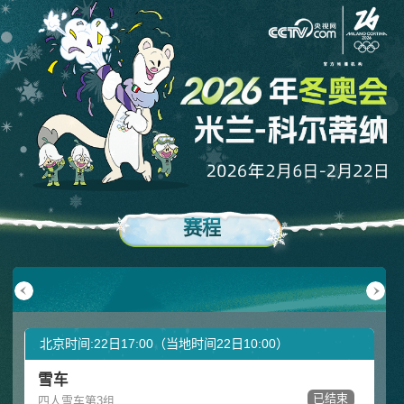
赛程
月17日
02月18日
02月19日
02月20日
02月21日
02月22日
周二
周三
周四
周五
周六
周日
北京时间:22日17:00（当地时间22日10:00）
雪车
已结束
四人雪车第3组