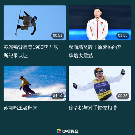
00:51
01:55
00:00:51
00:01:55
苏翊鸣背靠背1980获吉尼
整面墙奖牌！徐梦桃的奖
斯纪录认证
牌墙太震撼
04:10
00:35
00:04:10
00:00:35
苏翊鸣王者归来
徐梦桃与对手惺惺相惜