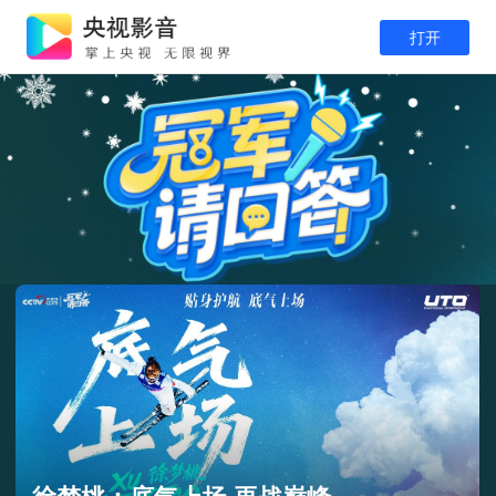
打开
邵圣懿对话苏翊鸣：对单板滑雪的热