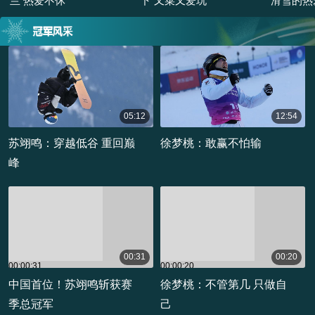
兰 热爱不休
下“又菜又爱玩”
滑雪的热
05:12
12:54
00:05:12
00:12:54
苏翊鸣：穿越低谷 重回巅
徐梦桃：敢赢不怕输
峰
00:31
00:20
00:00:31
00:00:20
中国首位！苏翊鸣斩获赛
徐梦桃：不管第几 只做自
季总冠军
己