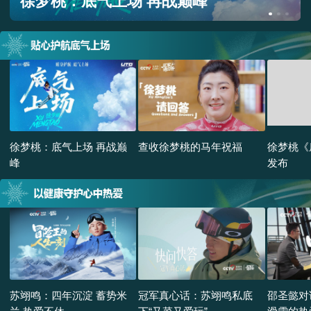
爱从未改变
徐梦桃：底气上场 再战巅
查收徐梦桃的马年祝福
徐梦桃《
峰
发布
苏翊鸣：四年沉淀 蓄势米
冠军真心话：苏翊鸣私底
邵圣懿对