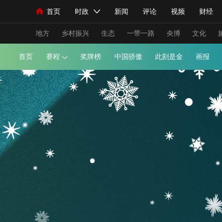
首页
时政
新闻
评论
视频
财经
人民领袖习近平
直播
海外频道
片库
iPanda
栏目大全
联播+
English
中国领导人
节目单
Монгол
听音
央视快评
微视频
习
地方
乡村振兴
生态
一带一路
央博
文化
首页
赛程
奖牌榜
中国骄傲
此刻是金
总台春晚
网络春晚
共产党员网
秧纪录
新闻
国内
国际
评论
经济
军事
人民领袖习近平
联播+
热解读
天天学习
视频
小央视频
小央直播
直播中国
熊猫
现场
前线
比划
快看
蓝海中国
新兵
体育
直播
竞猜
2026年世界杯
2026
VIP会员
CCTV奥林匹克频道
生活体育大会