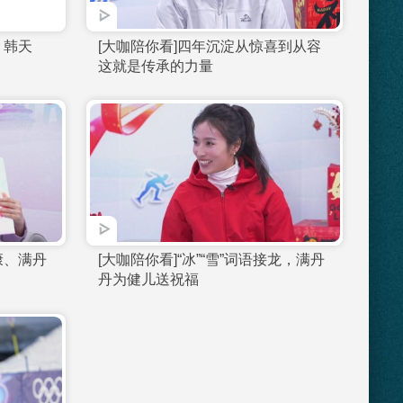
]前方高能：生活体育之
[大咖陪你看]郭丹丹：苏
让冰雪触手可及
滑出了“自己的语言”
]冰雪窗花迎小年 韩天
[大咖陪你看]四年沉淀从
”祝中国队大顺
这就是传承的力量