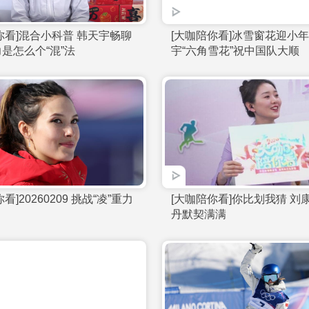
[大咖陪你看]冰雪糖葫芦 郭丹丹把冰
[大咖陪你看
雪运动知识串起来
城——成都 
[大咖陪你看]混合小科普 韩天宇畅聊
[大咖陪你看
混合接力是怎么个“混”法
宇“六角雪花