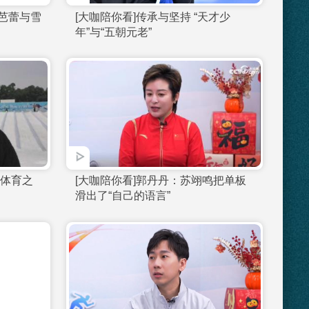
]亚超：运动员不光要热
[大咖陪你看]亚超：高手
有极强的心理素质
定奖牌颜色
20260218 空中芭蕾与雪
[大咖陪你看]传承与坚持 
年”与“五朝元老”