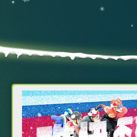
财经
教育
乡村振兴
生态环境
一带一路
大国智造
大国展会
大国保险
云顶对话
CCTV.节目官网
直播
节目单
栏目
片库