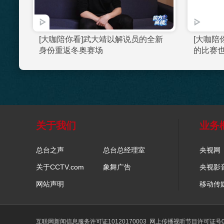
[大咖陪你看]韩天宇：短道混合接力
是最考验“信任”的一项
关于我们
业务
总台之声
总台总经理室
央视网
关于CCTV.com
象舞广告
央视影
网站声明
移动传
互联网新闻信息服务许可证10120170003
网上传播视听节目许可证号01