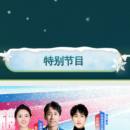
央博
非遗
文化
旅游
科普
健康
乐龄
阅读
云起
超级工厂
智敬中国
全民健康
颜选攻略
海洋
热播榜
总台企业白名单
特别节目