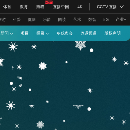
体育
教育
熊猫
直播中国
4K
CCTV.直播
式妙语
主持人
下载央视影音
热解读
天天学习
旅游
科普
健康
乐龄
阅读
艺术
数智
5G
产业+
画报
新闻
项目
栏目
冬残奥会
奥运频道
纪录片网
国家大剧院
大型活动
科技
法治
文娱
人物
公益
图片
习式妙语
央视快评
央视网评
光华锐评
锋面
频道
VR/AR
4K专区
全景新闻
请入列
人生第一次
人生第二次
年冬奥会
CBA
NBA
中超
国足
国际足球
网球
综
体育江湖
文化体育
冰雪道路
足球道路