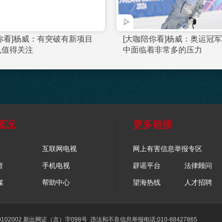
[大咖陪你看]20260209 挑战“凌”重力
[大咖陪你看
丹默契满满
概况
更多链接
互联网电视
网上有害信息举报专区
音
手机电视
辟谣平台
法律顾问
媒
帮助中心
望海热线
人才招聘
02002 新出网证（京）字098号
违法和不良信息举报电话:010-88427865