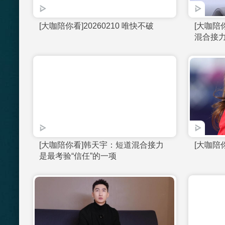
[大咖陪你看]空中技巧和坡面障碍技
巧 本质区别在哪？
[大咖陪你看]20260210 唯快不破