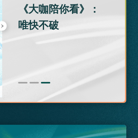
《大咖陪你看
唯快不破