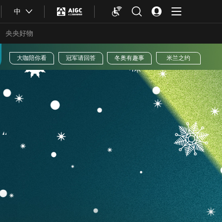
中
央央好物
版权声明
大咖陪你看
冠军请回答
冬奥有趣
合体育
亚冬会