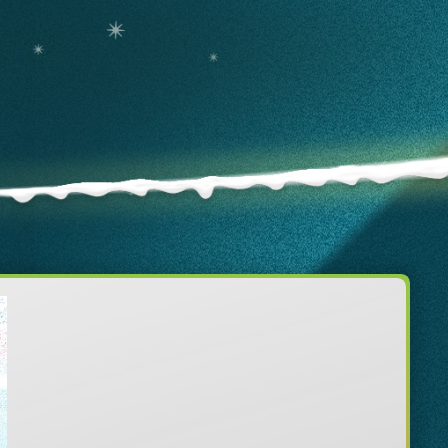
艺术
汽车
数智
5G
产业+
时尚
天气
才艺
网展
央央好物