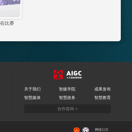
]你比划我猜 刘康、满丹
[大咖陪你看]“冰”“雪”词
丹为健儿送祝福
关于我们
智媒学院
成果发布
智慧媒体
智慧政务
智慧教育
合作咨询 >
网络110