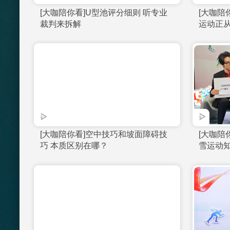
[大咖陪你看]20260219 中国队出战滑
雪登山比赛
[大咖陪你看]U型池评分细则 听专业
裁判来拆解