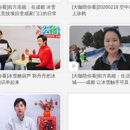
[大咖陪你看]亚超：年龄和阅历是齐
[大咖陪你看
广璞和徐梦桃的优势
爱运动 还要
[大咖陪你看]前方高能：在成都 冰雪
[大咖陪你看]
运动正从竞技项目变成家门口的日常
上涂鸦