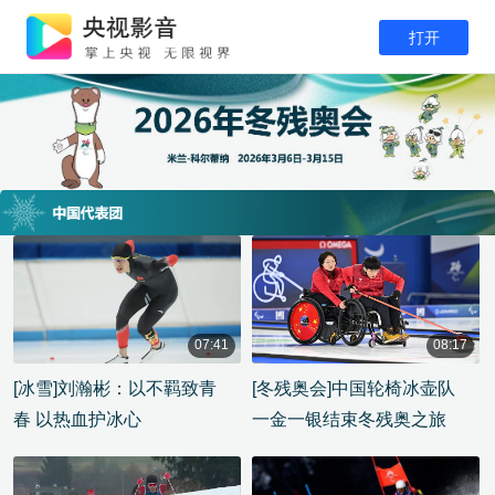
打开
07:41
08:17
00:07:41
00:08:17
[冰雪]刘瀚彬：以不羁致青
[冬残奥会]中国轮椅冰壶队
春 以热血护冰心
一金一银结束冬残奥之旅