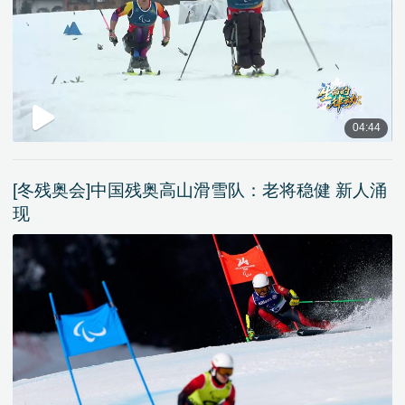
04:44
[冬残奥会]中国残奥高山滑雪队：老将稳健 新人涌
现