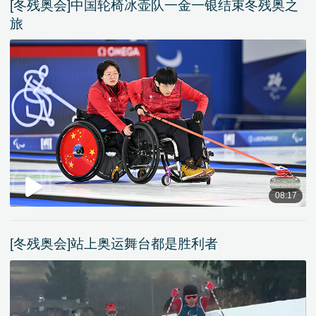
[冬残奥会]中国轮椅冰壶队一金一银结束冬残奥之
旅
08:17
[冬残奥会]站上奥运舞台都是胜利者