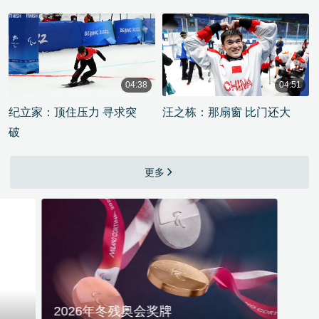
04:38
04:51
00:04:38
00:04:51
纪立家：顶住压力 寻求突
汪之栋：那扇窗 比门还大
破
更多
2026年冬残奥会奖牌