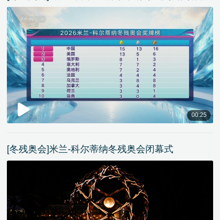
00:25
[冬残奥会]米兰-科尔蒂纳冬残奥会闭幕式