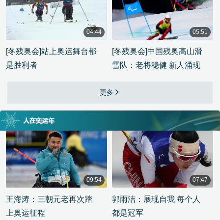
04:44
05:51
00:04:44
00:05:51
[冬残奥会]站上奥运舞台都
[冬残奥会]中国残奥高山滑
是胜利者
雪队：老将稳健 新人涌现
更多
09:54
07:47
00:09:54
00:07:47
王海涛：三朝元老再次踏
郭雨洁：展现自我 每个人
上奥运征程
都是冠军