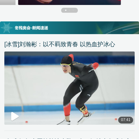
[冰雪]刘瀚彬：以不羁致青春 以热血护冰心
07:41