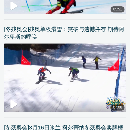
05:51
[冬残奥会]残奥单板滑雪：突破与遗憾并存 期待阿
尔卑斯的呼唤
07:08
[冬残奥会]3月16日米兰-科尔蒂纳冬残奥会奖牌榜