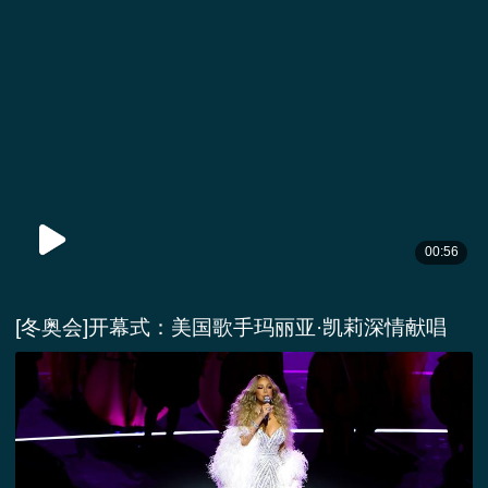
00:56
[冬奥会]开幕式：美国歌手玛丽亚·凯莉深情献唱