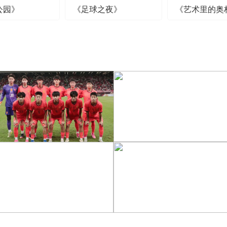
公园》
《足球之夜》
《艺术里的奥
[图]特鲁姆普战胜威尔逊
[图]读秒绝杀 中国U17男
获得斯诺克上海大师赛冠
足力克阿森纳U17男足
军