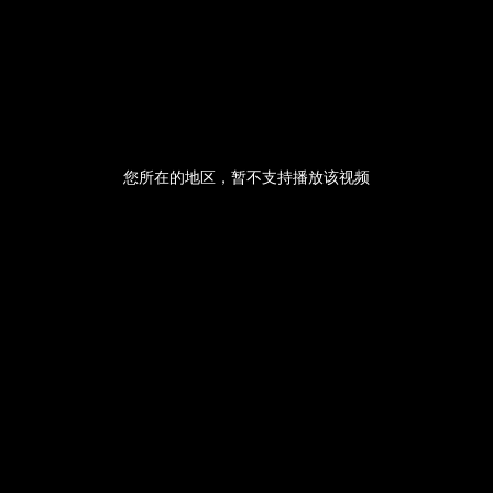
央博
非遗
文化
旅游
科普
健康
乐龄
阅读
云起
超级工厂
智敬中国
全民健康
颜选攻略
海洋
您所在的地区，暂不支持播放该视频
收视榜
总台企业白名单