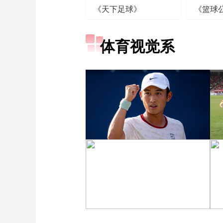
《天下足球》
《篮球
体育视觉系
[图]商竣程2-1卢布列夫 晋
级蒙特利尔站男单第三轮