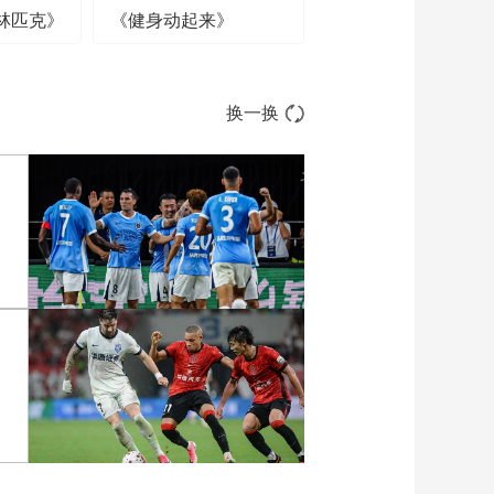
林匹克》
《健身动起来》
换一换
[图]中超-姜至鹏破门韦斯
利建功 深圳新鹏城2-0铜
梁龙