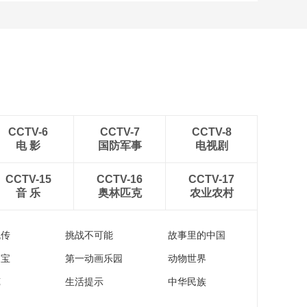
[图]李昂进球韦世豪破门
成都蓉城战平武汉三镇
CCTV-6
CCTV-7
CCTV-8
电 影
国防军事
电视剧
CCTV-15
CCTV-16
CCTV-17
音 乐
奥林匹克
农业农村
流传
挑战不可能
故事里的中国
家宝
第一动画乐园
动物世界
苑
生活提示
中华民族