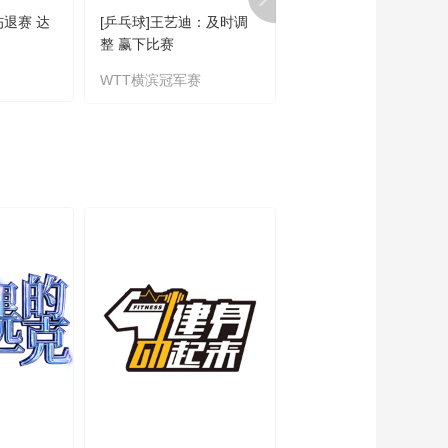
伤退赛 达
[乒乓球]王艺迪：及时调
[乒乓球]王艺迪晋级女
整 赢下比赛
16强
WTT横滨冠军赛
WTT横滨冠军赛