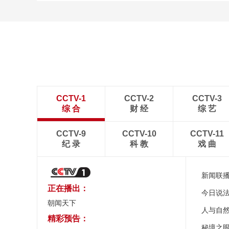
[图]中超-热菲尼奥双响 辽
宁铁人3-1送上海申花三连
败
CCTV-1
CCTV-2
CCTV-3
综 合
财 经
综 艺
CCTV-9
CCTV-10
CCTV-11
纪 录
科 教
戏 曲
新闻联
正在播出：
今日说
朝闻天下
人与自
精彩预告：
秘境之