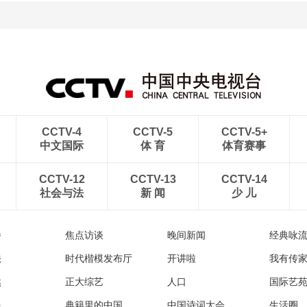
[图]中超-彭欣力建功 青岛
[图]输给威尔逊 斯诺克上
西海岸2-0十人青岛海牛
海大师赛赵心童无缘决赛
CCTV-4
CCTV-5
CCTV-5+
中文国际
体 育
体育赛事
CCTV-12
CCTV-13
CCTV-14
社会与法
新 闻
少 儿
播
焦点访谈
晚间新闻
经典咏
法
时代楷模发布厅
开讲啦
我有传
然
正大综艺
人口
国际艺
眼
典籍里的中国
中国诗词大会
生活圈