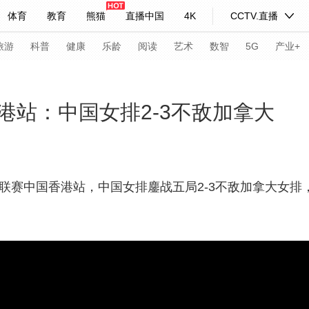
体育
教育
熊猫
直播中国
4K
CCTV.直播
式妙语
主持人
下载央视影音
热解读
天天学习
旅游
科普
健康
乐龄
阅读
艺术
数智
5G
产业+
纪录片网
国家大剧院
大型活动
港站：中国女排2-3不敌加拿大
科技
法治
文娱
人物
公益
图片
习式妙语
央视快评
央视网评
光华锐评
锋面
联赛中国香港站，中国女排鏖战五局2-3不敌加拿大女排，五局比
频道
VR/AR
4K专区
全景新闻
请入列
人生第一次
人生第二次
年冬奥会
CBA
NBA
中超
国足
国际足球
网球
综
体育江湖
文化体育
冰雪道路
足球道路