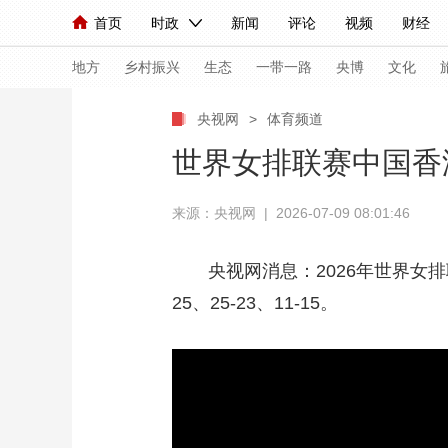
首页
时政
新闻
评论
视频
财经
人民领袖习近平
直播
海外频道
片库
iPanda
栏目大全
联播+
English
中国领导人
节目单
Монгол
听音
央视快评
微视频
习
地方
乡村振兴
生态
一带一路
央博
文化
央视网
>
体育频道
总台春晚
网络春晚
共产党员网
秧纪录
世界女排联赛中国香
来源：央视网 | 2026-07-09 08:01:46
新闻
国内
国际
评论
经济
军事
人民领袖习近平
联播+
热解读
天天学习
央视网消息：2026年世界女排
25、25-23、11-15。
视频
小央视频
小央直播
直播中国
熊猫
现场
前线
比划
快看
蓝海中国
新兵
体育
直播
竞猜
2026年世界杯
2026
VIP会员
CCTV奥林匹克频道
生活体育大会