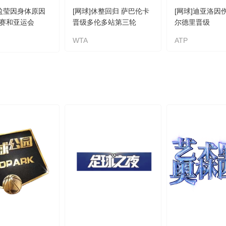
李盈莹因身体原因
[网球]休整回归 萨巴伦卡
[网球]迪亚洛因
赛和亚运会
晋级多伦多站第三轮
尔德里晋级
WTA
ATP